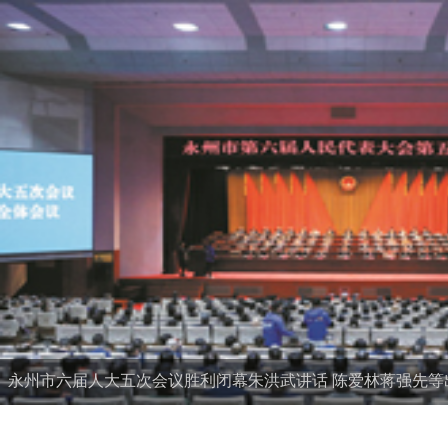
永州市六届人大五次会议胜利闭幕朱洪武讲话 陈爱林蒋强先等出.