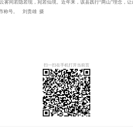
在云雾间若隐若现，宛若仙境。近年来，该县践行“两山”理念，
市称号。
刘贵雄 摄
扫一扫在手机打开当前页