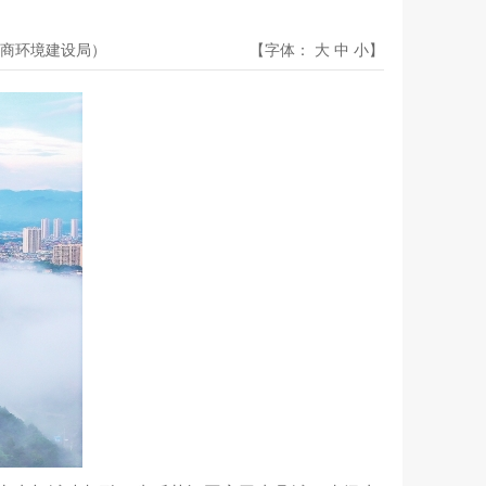
商环境建设局）
【字体：
大
中
小
】