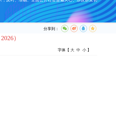
分享到：
026）
字体【
大
中
小
】