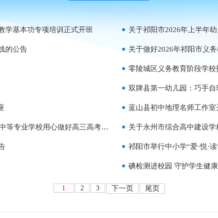
师教学基本功专项培训正式开班
关于祁阳市2026年上半
线的公告
关于做好2026年祁阳市义
零陵城区义务教育阶段学校招
双牌县第一幼儿园：巧手自
座
蓝山县初中地理名师工作室
业学校用心做好高三高考饮食保障工作
关于永州市综合高中建设学
告
祁阳市举行中小学“爱·悦·读
碘检测进校园 守护学生健
1
2
3
下一页
尾页