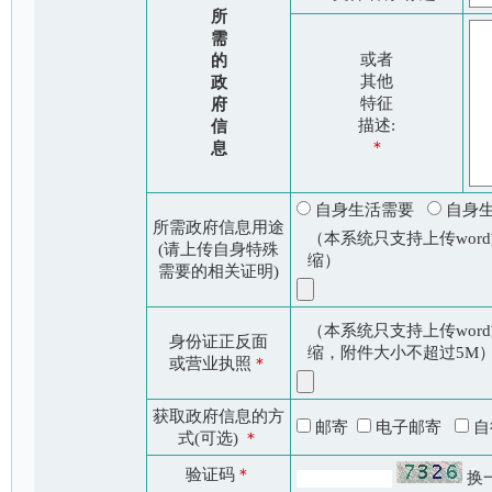
所
需
或者
的
其他
政
特征
府
描述:
信
＊
息
自身生活需要
自身
所需政府信息用途
（本系统只支持上传word
(请上传自身特殊
缩）
需要的相关证明)
（本系统只支持上传word
身份证正反面
缩，附件大小不超过5M
或营业执照
＊
获取政府信息的方
邮寄
电子邮寄
自
式(可选)
＊
验证码
＊
换