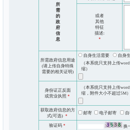
所
需
或者
的
其他
政
特征
府
描述:
信
＊
息
自身生活需要
自身
所需政府信息用途
（本系统只支持上传word
(请上传自身特殊
缩）
需要的相关证明)
（本系统只支持上传word
身份证正反面
缩，附件大小不超过5M
或营业执照
＊
获取政府信息的方
邮寄
电子邮寄
自
式(可选)
＊
验证码
＊
换