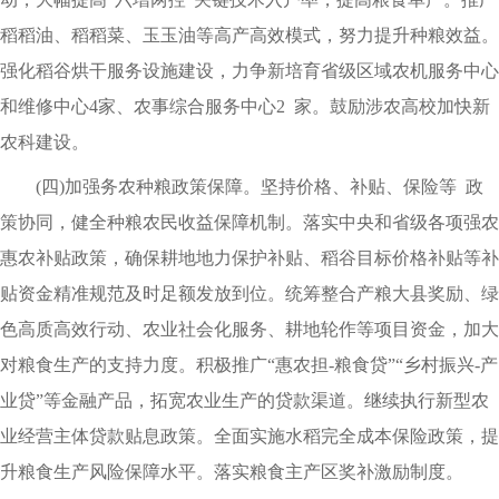
稻稻油、稻稻菜、玉玉油等高产高效模式，努力提升种粮效益。
强化稻谷烘干服务设施建设，力争新培育省级区域农机服务中心
和维修中心4家、农事综合服务中心2 家。鼓励涉农高校加快新
农科建设。
(四)加强务农种粮政策保障。坚持价格、补贴、保险等 政
策协同，健全种粮农民收益保障机制。落实中央和省级各项强农
惠农补贴政策，确保耕地地力保护补贴、稻谷目标价格补贴等补
贴资金精准规范及时足额发放到位。统筹整合产粮大县奖励、绿
色高质高效行动、农业社会化服务、耕地轮作等项目资金，加大
对粮食生产的支持力度。积极推广“惠农担-粮食贷”“乡村振兴-产
业贷”等金融产品，拓宽农业生产的贷款渠道。继续执行新型农
业经营主体贷款贴息政策。全面实施水稻完全成本保险政策，提
升粮食生产风险保障水平。落实粮食主产区奖补激励制度。