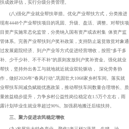
扶成效评估，实行分级分类管理。
(八)强化产业就业帮扶举措。优化产业帮扶方式，分类推进
现有4448个产业帮扶项目的巩固、升级、盘活、调整。对帮扶项
目资产实施常态化监管，分类纳入国有资产或农村集 体资产监
管体系。完善产业帮扶到户奖补政策，支持防止返贫致贫对象通
过发展庭院经济、到户产业等方式促进经营增收，按照“多干多
补、少干少补、不干不补”的原则发放到户奖补资金。强化就业
帮扶，坚持外出务工与就地就近就业双轮驱动， 深化劳务协
作，做好2026年“春风行动”,巩固壮大1068家乡村车间。落实就
业帮扶车间减负赋能优惠政策，推动帮扶车间数量合理增长、质
量效益稳步提升，力争乡村公益性岗位稳定在1.5万个左右，雨
露计划毕业生就业率超过90%。加强易地搬迁后续扶持。
三、聚力促进农民稳定增收
(九)发展壮大特色产业。聚焦“老三样”(蔬菜、生猪、油