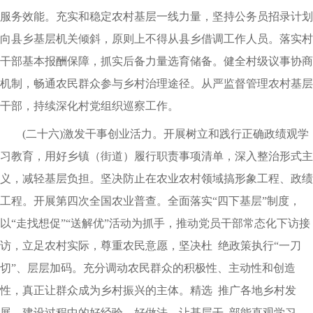
服务效能。充实和稳定农村基层一线力量，坚持公务员招录计划
向县乡基层机关倾斜，原则上不得从县乡借调工作人员。落实村
干部基本报酬保障，抓实后备力量选育储备。健全村级议事协商
机制，畅通农民群众参与乡村治理途径。从严监督管理农村基层
干部，持续深化村党组织巡察工作。
(二十六)激发干事创业活力。开展树立和践行正确政绩观学
习教育，用好乡镇（街道）履行职责事项清单，深入整治形式主
义，减轻基层负担。坚决防止在农业农村领域搞形象工程、政绩
工程。开展第四次全国农业普查。全面落实“四下基层”制度，
以“走找想促”“送解优”活动为抓手，推动党员干部常态化下访接
访，立足农村实际，尊重农民意愿，坚决杜 绝政策执行“一刀
切”、层层加码。充分调动农民群众的积极性、主动性和创造
性，真正让群众成为乡村振兴的主体。精选 推广各地乡村发
展、建设过程中的好经验、好做法，让基层干 部能直观学习、