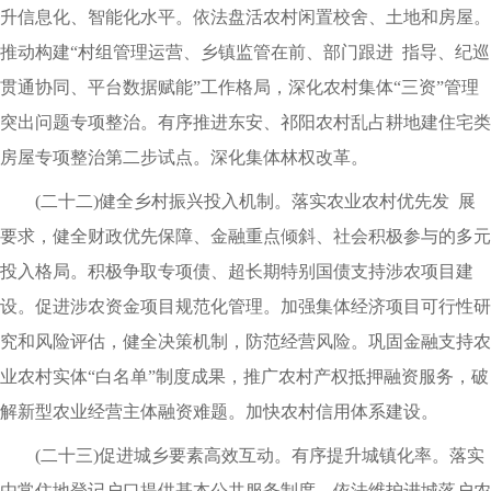
升信息化、智能化水平。依法盘活农村闲置校舍、土地和房屋。
推动构建“村组管理运营、乡镇监管在前、部门跟进 指导、纪巡
贯通协同、平台数据赋能”工作格局，深化农村集体“三资”管理
突出问题专项整治。有序推进东安、祁阳农村乱占耕地建住宅类
房屋专项整治第二步试点。深化集体林权改革。
(二十二)健全乡村振兴投入机制。落实农业农村优先发 展
要求，健全财政优先保障、金融重点倾斜、社会积极参与的多元
投入格局。积极争取专项债、超长期特别国债支持涉农项目建
设。促进涉农资金项目规范化管理。加强集体经济项目可行性研
究和风险评估，健全决策机制，防范经营风险。巩固金融支持农
业农村实体“白名单”制度成果，推广农村产权抵押融资服务，破
解新型农业经营主体融资难题。加快农村信用体系建设。
(二十三)促进城乡要素高效互动。有序提升城镇化率。落实
由常住地登记户口提供基本公共服务制度。依法维护进城落户农