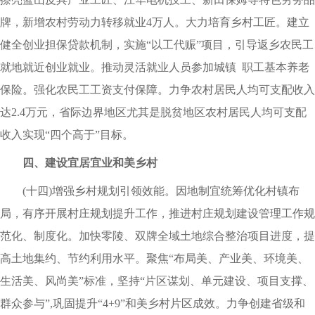
牌，新增农村劳动力转移就业4万人。大力培育乡村工匠。建立
健全创业担保贷款机制，实施“以工代赈”项目，引导返乡农民工
就地就近创业就业。推动灵活就业人员参加城镇 职工基本养老
保险。强化农民工工资支付保障。力争农村居民人均可支配收入
达2.4万元，省际边界地区尤其是脱贫地区农村居民人均可支配
收入实现“四个高于”目标。
四、建设宜居宜业和美乡村
(十四)增强乡村规划引领效能。因地制宜统筹优化村镇布
局，有序开展村庄规划提升工作，推进村庄规划建设管理工作规
范化、制度化。加快零陵、双牌全域土地综合整治项目进度，提
高土地集约、节约利用水平。聚焦“布局美、产业美、环境美、
生活美、风尚美”标准，坚持“片区谋划、单元建设、项目支撑、
群众参与”,巩固提升“4+9”和美乡村片区成效。力争创建省级和