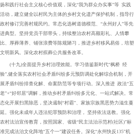
扬和践行社会主义核心价值观，深化“我为群众办实事”等 实践
活动，建立健全以村民为主体的乡村文化遗产保护机制，指导行
政村修订完善村规民约。常态化选树道德模范、“永州好人”等先
进典型。坚持党员干部带头，持续整治农村高额彩礼、人情攀
比、厚葬薄养、铺张浪费等陈规陋习，推进乡村移风易俗，培塑
文明新风。深化农村殡葬公共服务改革。
(十九)全面提升乡村治理效能。学习借鉴新时代“枫桥 经
验”,健全落实农村社会矛盾纠纷多元预防调处化解综合机制，开
展矛盾纠纷排查化解、命案防范等专项行动。深入推进 政法“五
老”+“好邻居”调解，推动乡村矛盾纠纷多元化、一站式解决。常
态化开展扫黑除恶，坚决遏制“村霸”、家族宗族黑恶势力滋生蔓
延。强化未成年人违法犯罪预防和治理， 坚持依法送教。强化
农村法治宣传教育，按照国家、省级“民主法治示范村(社区)”标
准完成法治文化阵地“五个一”建设任务。深化“永州快反135”机