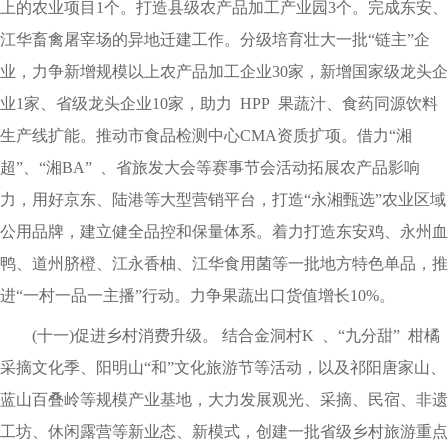
上的农业项目1个。打造县级农产品加工产业园3个。完成东安、
江华畜禽屠宰场的异地迁建工作。分级培育壮大一批“链主”企
业，力争新增规模以上农产品加工企业30家，新增国家级龙头企
业1家、省级龙头企业10家，助力 HPP 果蔬汁、食药同源饮料
生产线扩能。推动市食品检测中心CMA资质扩项。借力“湘
超”、“湘BA” 、省旅发大会等赛事节会活动拓展农产品影响
力，用好京东、陆港等大型营销平台，打造“永湘甄选”农业区域
公用品牌，建立健全品控和保量体系。着力打造东安鸡、永州血
鸭、道州脐橙、江永香柚、江华食用菌等一批地方特色单品，推
进“一村一品一主播”行动。力争果蔬出口货值增长10%。
(十一)促进乡村消费升级。 结合金洞村K 、“九分甜” 柑橘
采摘文化季、阳明山“和”文化旅游节等活动，以及祁阳唐家山、
蓝山百叠岭等规模产业基地，大力发展观光、采摘、民宿、非遗
工坊、休闲露营等新业态、新模式，创建一批省级乡村旅游重点