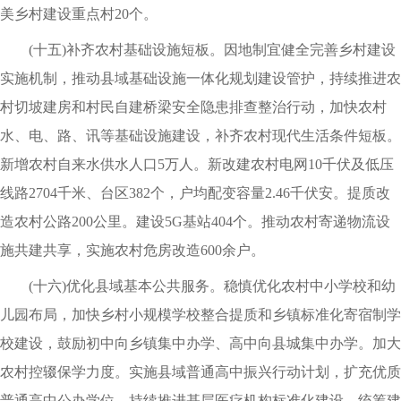
美乡村建设重点村20个。
(十五)补齐农村基础设施短板。因地制宜健全完善乡村建设
实施机制，推动县域基础设施一体化规划建设管护，持续推进农
村切坡建房和村民自建桥梁安全隐患排查整治行动，加快农村
水、电、路、讯等基础设施建设，补齐农村现代生活条件短板。
新增农村自来水供水人口5万人。新改建农村电网10千伏及低压
线路2704千米、台区382个，户均配变容量2.46千伏安。提质改
造农村公路200公里。建设5G基站404个。推动农村寄递物流设
施共建共享，实施农村危房改造600余户。
(十六)优化县域基本公共服务。稳慎优化农村中小学校和幼
儿园布局，加快乡村小规模学校整合提质和乡镇标准化寄宿制学
校建设，鼓励初中向乡镇集中办学、高中向县城集中办学。加大
农村控辍保学力度。实施县域普通高中振兴行动计划，扩充优质
普通高中公办学位。持续推进基层医疗机构标准化建设，统筹建