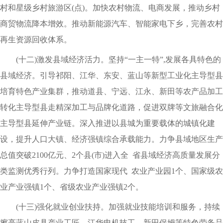
村和星级乡村旅游区(点)。加快农村物流、电商发展，推动乡村
商贸物流降本增效。推动新能源汽车、智能家电下乡，完善农村
再生资源回收体系。
(十二)激发县域经济活力。坚持“一主一特”,发展各具特色的
县域经济。引导祁阳、江华、东安、蓝山等新型工业化主导型县
培育特色产业集群，推动道县、宁远、江永、新田等农产品加工
转化主导型县走精深加工与品牌化道路，促进双牌等文旅融合化
主导型县延伸产业链。深入推进以县城为重要载体的城镇化建
设，提升人口大镇、经济强镇综合承载能力。力争县域地区生产
总值突破2100亿元、2个县(市)进入全 省县域经济高质量发展分
类监测优秀行列。力争打造国家现代 农业产业园1个、国家级农
业产业强镇1个、省级农业产业强镇2个。
(十三)强化就业创业扶持。加强就业技能培训和服务，持续
擦亮蓝山皮具产业工匠、江华电机技工、新田保姆等特色劳务品