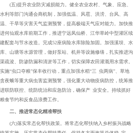
(五)提升农业防灾减损能力。健全农业农村、气象、应急、
水利等部门沟通会商机制，加强低温、风雹、洪涝、台风、高
温、干旱等灾害天气监测预警，提高极端天气应对能力。加快推
进何仙观水库前期工作，推进宁远凤仙桥、江华草岭中型灌区续
建配套与节水改造。完成52座病险水库除险加固。加强溪坝、水
库、山塘等水源管理，做好泵站、机井等设施修缮，扎实推进沟
渠疏浚、防渗防漏和清淤等工作，切实保障农田灌溉用水需求。
实施“虫口夺粮”保丰收行动，重点加强水稻“三 虫两病”、草地
贪夜蛾等重大病虫害监测预警，强化重大动物疫病防控，统筹推
进联防联控、统防统治和应急防治，确保产 业安全。持续抓好
粮食节约和反食品浪费工作。
二、推进常态化精准帮扶
(六)落实常态化帮扶政策。将常态化帮扶纳入乡村振兴战略
统筹实施，压实常态化帮扶责任，保持各方面政策总体稳 定，