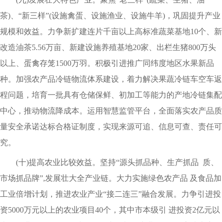
茶)、“新三样”(设施禽蛋、设施渔业、设施牛羊)，巩固提升产业
规模和效益。力争新扩建连片千亩以上高标准蔬菜基地10个、新
改造油茶5.56万亩、新建设施养殖基地20家、出栏生猪800万头
以上、蛋禽存笼1500万羽。积极引进推广同纬度地区水果新品
种。加强农产品冷链物流体系建设，着力解决果蔬冷链车空车返
程问题，培育一批具有仓储保鲜、初加工等能力的产地冷链集配
中心，推动物流降成本。运用智慧监管平台，全面落实农产品质
量安全承诺达标合格证制度，实现来源可追、信息可查、责任可
究。
(十)提高农业比较效益。坚持“源头抓品种、生产抓品 质、
市场抓品牌”,发展壮大全产业链。大力实施绿色农产品 及食品加
工业倍增计划，推进农业产业“接二连三”融合发展。力争引进投
资5000万元以上的农业项目40个，其中市本级引 进投资2亿元以