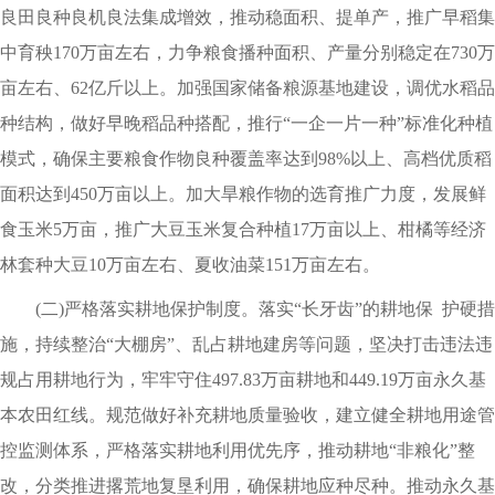
良田良种良机良法集成增效，推动稳面积、提单产，推广早稻集
中育秧170万亩左右，力争粮食播种面积、产量分别稳定在730万
亩左右、62亿斤以上。加强国家储备粮源基地建设，调优水稻品
种结构，做好早晚稻品种搭配，推行“一企一片一种”标准化种植
模式，确保主要粮食作物良种覆盖率达到98%以上、高档优质稻
面积达到450万亩以上。加大旱粮作物的选育推广力度，发展鲜
食玉米5万亩，推广大豆玉米复合种植17万亩以上、柑橘等经济
林套种大豆10万亩左右、夏收油菜151万亩左右。
(二)严格落实耕地保护制度。落实“长牙齿”的耕地保 护硬措
施，持续整治“大棚房”、乱占耕地建房等问题，坚决打击违法违
规占用耕地行为，牢牢守住497.83万亩耕地和449.19万亩永久基
本农田红线。规范做好补充耕地质量验收，建立健全耕地用途管
控监测体系，严格落实耕地利用优先序，推动耕地“非粮化”整
改，分类推进撂荒地复垦利用，确保耕地应种尽种。推动永久基