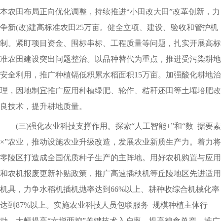
本农田布局正向优化调整，持续推进“小田改大田”改革创新，力
争新(改)建高标准农田25万亩。健全立项、建设、验收和管护机
制。紧盯项目资金、围标串标、工程质量等问题，扎实开展高标
准农田建设突出问题整治。以品种替代为重点，推进受污染耕地
安全利用，推广种植镉低积累水稻面积15万亩。加强酸化耕地治
理，因地制宜推广应用种植绿肥、轮作、秸秆还田等土壤培肥改
良技术，提升耕地质量。
(三)强化农业科技支撑作用。探索“人工智能+”和“数 据要素
×”农业，推动设施农业升级改造，发展农业新质生产力。着力将
零陵区打造成全国优质种子生产的主阵地。用好农机购置与应用
和农机报废更新补贴政策，推广高速插秧机等丘陵地区先进适用
机具，力争水稻机插机抛率达到66%以上、耕种收综合机械化率
达到87%以上。实施农业科技人员包联服务 规模种植主体行
动，大幅提高“六增两控”关键技术入户率，提高粮食单产。推广