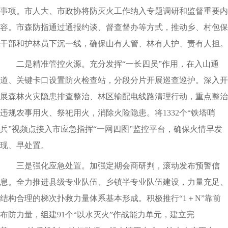
事项。市人大、市政协将防灭火工作纳入专题调研和监督重要内
容。市森防指通过通报约谈、督查督办等方式，推动乡、村包保
干部和护林员下沉一线，确保山有人管、林有人护、责有人担。
二是精准管控火源。充分发挥“一长四员”作用，在入山通
道、关键卡口设置防火检查站，分段分片开展巡查巡护。深入开
展森林火灾隐患排查整治、林区输配电线路清理行动，重点整治
违规农事用火、祭祀用火，消除火险隐患。将1332个“铁塔哨
兵”视频点接入市应急指挥“一网四图”监控平台，确保火情早发
现、早处置。
三是强化应急处置。加强定期会商研判，滚动发布预警信
息。全力推进县级专业队伍、乡镇半专业队伍建设，力量充足、
结构合理的梯次扑救力量体系基本形成。积极推行“1＋N”靠前
布防力量，组建91个“以水灭火”作战能力单元，建立完