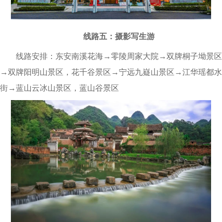
线路五：摄影写生游
线路安排：东安南溪花海→零陵周家大院→双牌桐子坳景区
→双牌阳明山景区，花千谷景区→宁远九嶷山景区→江华瑶都水
街→蓝山云冰山景区，蓝山谷景区