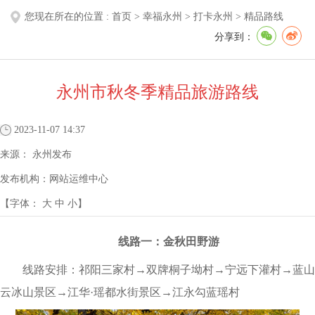
您现在所在的位置 :
首页
>
幸福永州
>
打卡永州
>
精品路线
分享到：
永州市秋冬季精品旅游路线
2023-11-07 14:37
来源：
永州发布
发布机构：
网站运维中心
【字体：
大
中
小
】
线路一：金秋田野游
线路安排：祁阳三家村→双牌桐子坳村→宁远下灌村→蓝山
云冰山景区→江华·瑶都水街景区→江永勾蓝瑶村