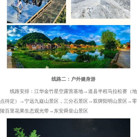
线路二：户外健身游
线路安排：江华金竹星空露营基地→道县半程马拉松赛（地
点待定）→宁远九嶷山景区，三分石景区→双牌阳明山景区→零
陵百里花果生态观光带→东安舜皇山景区