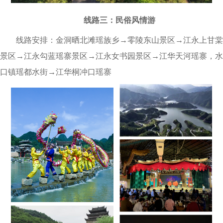
线路三：民俗风情游
线路安排：金洞晒北滩瑶族乡→零陵东山景区→江永上甘棠
景区→江永勾蓝瑶寨景区→江永女书园景区→江华天河瑶寨，水
口镇瑶都水街→江华桐冲口瑶寨