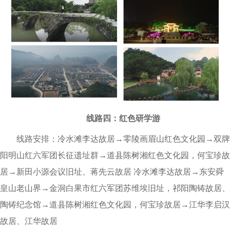
线路四：红色研学游
线路安排：冷水滩李达故居→零陵画眉山红色文化园→双牌
阳明山红六军团长征遗址群→道县陈树湘红色文化园，何宝珍故
居→新田小源会议旧址、蒋先云故居 冷水滩李达故居→东安舜
皇山老山界→金洞白果市红六军团苏维埃旧址，祁阳陶铸故居、
陶铸纪念馆→道县陈树湘红色文化园，何宝珍故居→江华李启汉
故居、江华故居