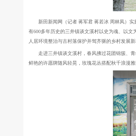
新田新闻网（记者 蒋军君 蒋若冰 周林凤）
有600多年历史的三井镇谈文溪村以史为魂、以文
人居环境整治与古村落保护并驾齐驱的乡村发展新
走进三井镇谈文溪村，春风拂过花团锦簇、青
鲜艳的许愿牌随风轻晃，玫瑰花丛搭配秋千浪漫雅