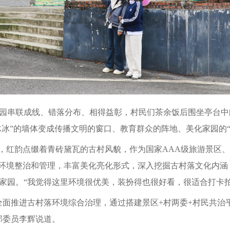
园串联成线、错落分布、相得益彰，村民们茶余饭后围坐亭台中
冰冰”的墙体变成传播文明的窗口、教育群众的阵地、美化家园的“
曳，红韵点缀着青砖黛瓦的古村风貌，作为国家AAA级旅游景区、
边环境整治和管理，丰富美化亮化形式，深入挖掘古村落文化内
家园。
“我觉得这里环境很优美，装扮得也很好看，很适合打卡
全面推进古村落环境综合治理，通过搭建景区+村两委+村民共治
部委员李辉说道。