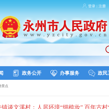
登录
|
注册
闻
政务公开
办事服务
政民
游景点
镇谈文溪村：人居环境“细梳妆” 百年古村