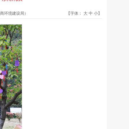
商环境建设局）
【字体：
大
中
小
】