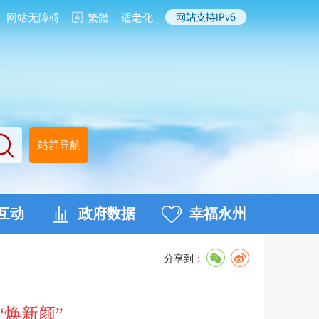
网站无障碍
繁體
适老化
站群导航
互动
政府数据
幸福永州
分享到：
“焕新颜”