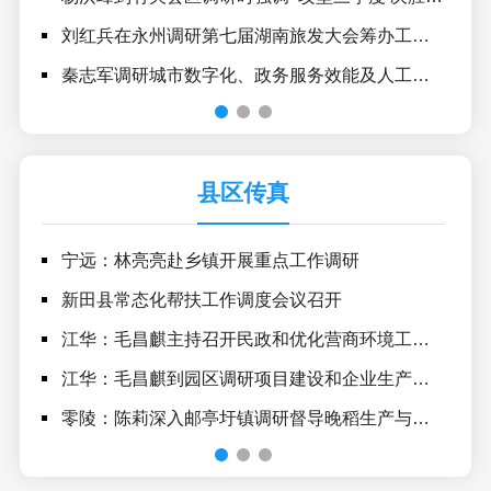
刘红兵在永州调研第七届湖南旅发大会筹办工作时强调
确
秦志军调研城市数字化、政务服务效能及人工智能应用推广工作
为
县区传真
宁远：林亮亮赴乡镇开展重点工作调研
东
新田县常态化帮扶工作调度会议召开
新
江华：毛昌麒主持召开民政和优化营商环境工作座谈会
新田
江华：毛昌麒到园区调研项目建设和企业生产情况
江
零陵：陈莉深入邮亭圩镇调研督导晚稻生产与粮食收购储备工作
零