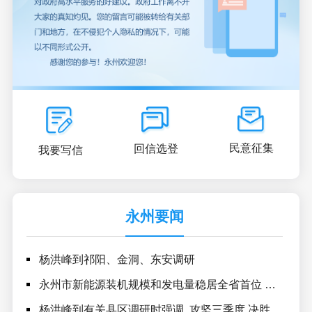
民意征集
回信选登
我要写信
永州要闻
杨洪峰到祁阳、金洞、东安调研
挖
永州市新能源装机规模和发电量稳居全省首位
持续以绿色低碳动能赋能经济社会高质量转型
科技
杨洪峰到有关县区调研时强调
攻坚三季度 决胜全年度努力实现“十五五”良好开局
杨洪