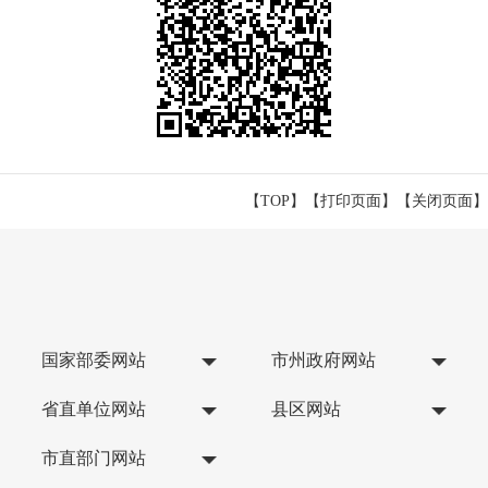
【TOP】
【
打印页面
】【
关闭页面
】
国家部委网站
市州政府网站
省直单位网站
县区网站
市直部门网站