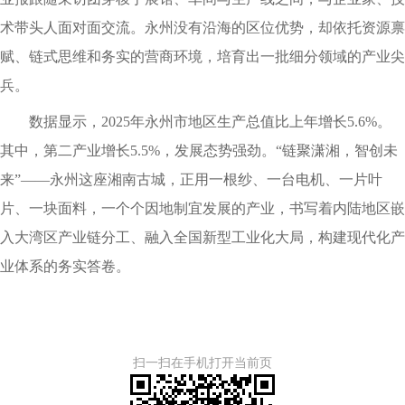
术带头人面对面交流。永州没有沿海的区位优势，却依托资源禀
赋、链式思维和务实的营商环境，培育出一批细分领域的产业尖
兵。
数据显示，2025年永州市地区生产总值比上年增长5.6%。
其中，第二产业增长5.5%，发展态势强劲。“链聚潇湘，智创未
来”——永州这座湘南古城，正用一根纱、一台电机、一片叶
片、一块面料，一个个因地制宜发展的产业，书写着内陆地区嵌
入大湾区产业链分工、融入全国新型工业化大局，构建现代化产
业体系的务实答卷。
扫一扫在手机打开当前页