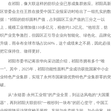
在祁阳，像大联这样的纺织企业已形成集群效应。祁阳高新
区管委会主任王胜在接受中国工业报采访时给出了一组扎实的数
据：“祁阳的纺织面料产值，占到园区工业产值的三分之一以
上，规模工业增加值110多亿元，税收约1.2亿元。”他坦言，纺
织产业竞争激烈，但园区正引导企业向智能化、绿色化、品牌化
升级，雨伞布全球市场占比60%，这个成绩来之不易，因此必须
把它保持住、做得更好。
祁阳市委书记蒋崇华向采访团介绍，祁阳市拥有多个“唯
一”。其中，2025年，祁阳功能性面料产业成功获批国家中小企
业特色产业集群，实现了永州市国家级优势特色产业集群零的突
破。
从“永链荟·永州工业馆”的产业全景，到运达风电的“大国重
器”，再到祁阳大联纺织“一根纱到一块布”的匠心坚守，中国工
业报跟随采访团穿梭于展馆、车间与生产线之间，与企业家、技