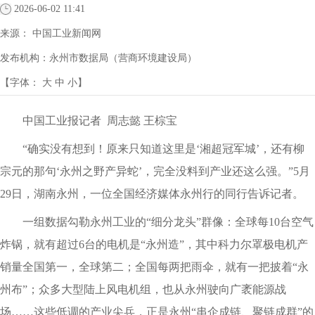
2026-06-02 11:41
来源：
中国工业新闻网
发布机构：
永州市数据局（营商环境建设局）
【字体：
大
中
小
】
中国工业报记者
周志懿 王棕宝
“确实没有想到！原来只知道这里是‘湘超冠军城’，还有柳
宗元的那句‘永州之野产异蛇’，完全没料到产业还这么强。”5月
29日，湖南永州，一位全国经济媒体永州行的同行告诉记者。
一组数据勾勒永州工业的“细分龙头”群像：全球每10台空气
炸锅，就有超过6台的电机是“永州造”，其中科力尔罩极电机产
销量全国第一，全球第二；全国每两把雨伞，就有一把披着“永
州布”；众多大型陆上风电机组，也从永州驶向广袤能源战
场……这些低调的产业尖兵，正是永州“串企成链、聚链成群”的