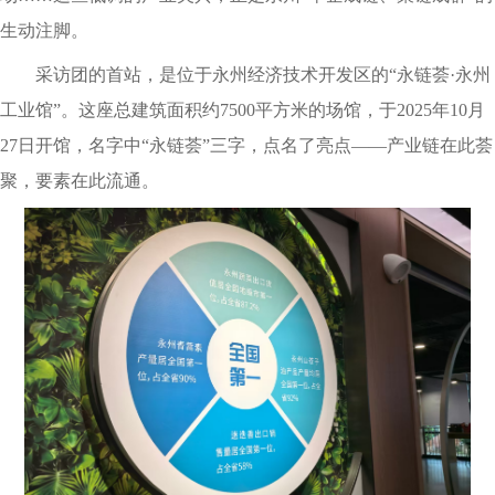
生动注脚。
采访团的首站，是位于永州经济技术开发区的“永链荟·永州
工业馆”。这座总建筑面积约7500平方米的场馆，于2025年10月
27日开馆，名字中“永链荟”三字，点名了亮点——产业链在此荟
聚，要素在此流通。