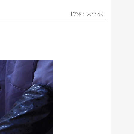
【字体：
大
中
小
】