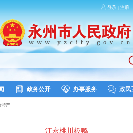
登录
|
注册
闻
政务公开
办事服务
政民
食特产
江永桃川板鸭