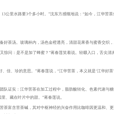
13公里水路要3个多小时。”沈东方感慨地说：“如今，江华苦
备好茶汤。玻璃杯内，汤色金橙透亮，清甜花果香与蜜香交织，
一口又惊问：是不是加了蜂蜜？”蒋春莲笑着说。轻啜入口，舌尖
是好、佳、珍的意思。”蒋春莲说，“江华苦茶，本义就是‘江华好茶
团队证实：江华苦茶在加工过程中，脂肪酸转化、色素代谢与糖
因里、藏在叶片中的甜。”蒋春莲说。
苦茶富含苦茶碱，其对中枢神经的兴奋作用比咖啡因更温和、更持久