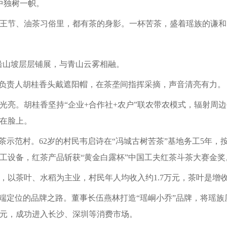
中独树一帜。
王节、油茶习俗里，都有茶的身影。一杯苦茶，盛着瑶族的谦和
园沿山坡层层铺展，与青山云雾相融。
企负责人胡桂香头戴遮阳帽，在茶垄间指挥采摘，声音清亮有力。
亮。胡桂香坚持“企业+合作社+农户”联农带农模式，辐射周边6
在脸上。
示范村。62岁的村民韦启诗在“冯城古树苦茶”基地务工5年，按季
工设备，红茶产品斩获“黄金白露杯”中国工夫红茶斗茶大赛金奖
人，以茶叶、水稻为主业，村民年人均收入约1.7万元，茶叶是增
高端定位的品牌之路。董事长伍燕林打造“瑶峒小乔”品牌，将瑶
0元，成功进入长沙、深圳等消费市场。