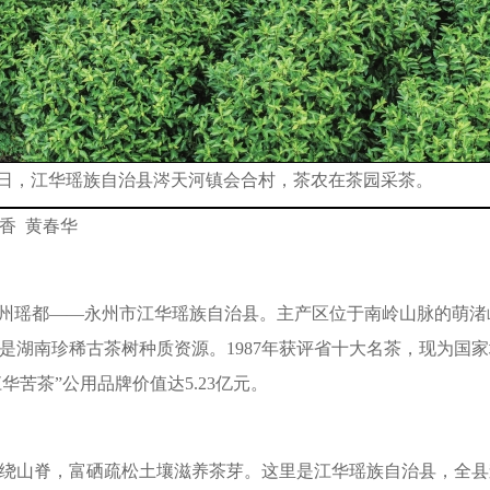
日，江华瑶族自治县涔天河镇会合村，茶农在茶园采茶。
香 黄春华
州瑶都——永州市江华瑶族自治县。主产区位于南岭山脉的萌渚岭
湖南珍稀古茶树种质资源。1987年获评省十大名茶，现为国家
江华苦茶”公用品牌价值达5.23亿元。
绕山脊，富硒疏松土壤滋养茶芽。这里是江华瑶族自治县，全县