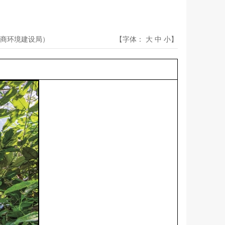
商环境建设局）
【字体：
大
中
小
】