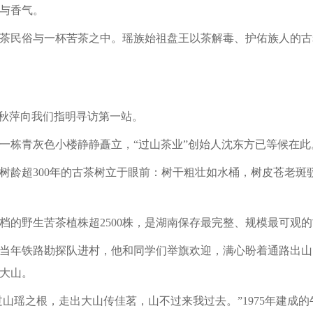
与香气。
茶民俗与一杯苦茶之中。瑶族始祖盘王以茶解毒、护佑族人的古
陈秋萍向我们指明寻访第一站。
一栋青灰色小楼静静矗立，“过山茶业”创始人沈东方已等候在此
树龄超300年的古茶树立于眼前：树干粗壮如水桶，树皮苍老斑
档的野生苦茶植株超2500株，是湖南保存最完整、规模最可观
当年铁路勘探队进村，他和同学们举旗欢迎，满心盼着通路出山
大山。
过山瑶之根，走出大山传佳茗，山不过来我过去。”1975年建成