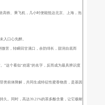
茶坐高铁、乘飞机，几小时便能抵达北京、上海，泡
未入口心先醉。
清冽微苦，转瞬回甘满口，余韵绵长，甜润自底而
’。”这个看似“劝退”的名字，反而成为最具辨识度
苷类前体降解，共同生成特征性蜜香物质，是基因
。同时，高达39.21%的茶多酚含量，让它极耐