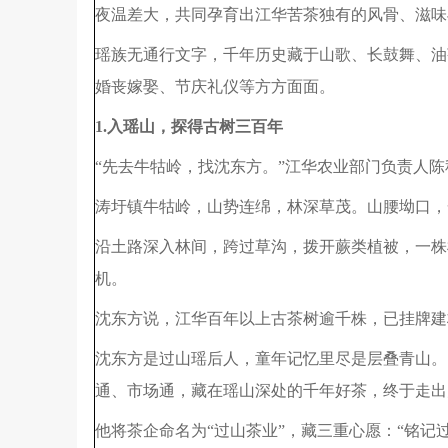
夜温差大，共同孕育出江华苦茶独有的风骨、滋味
瑶族无通行文字，千年历史藏于山歌、长鼓舞、油
婚丧嫁娶、节庆礼仪等方方面面。
1.入瑶山，探得古树三百年
“先去牛牯岭，找沈东方。”江华农业部门负责人
涛圩镇牛牯岭，山势连绵，林深草茂。山腰坳口，
沿土路深入林间，跨过草沟，拨开蕨类植被，一株
机。
沈东方说，江华百年以上古茶树逾千株，已挂牌建
沈东方是过山瑶后人，童年记忆里尽是层叠青山。
通、市场通，藏在瑶山深处的千年好茶，终于走出
他将茶企命名为“过山茶业”，藏三重心愿：“铭记