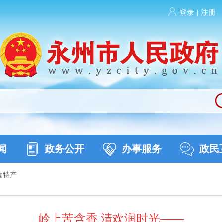
登录
|
注册
闻
政务公开
办事服务
政民
食特产
岭上苦含香 清欢润时光——