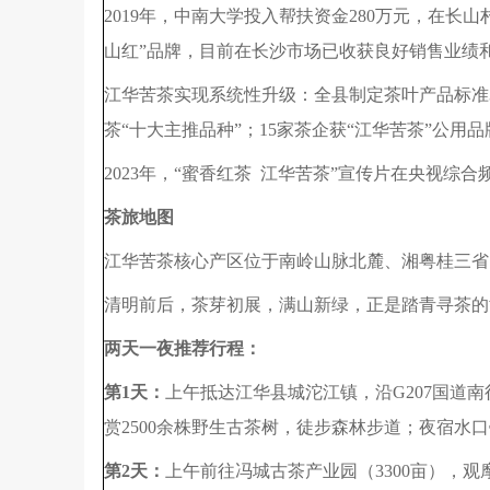
2019年，中南大学投入帮扶资金280万元，在
山红”品牌，目前在长沙市场已收获良好销售业绩
江华苦茶实现系统性升级：全县制定茶叶产品标准
茶“十大主推品种”；15家茶企获“江华苦茶”公用
2023年，“蜜香红茶 江华苦茶”宣传片在央视
茶旅地图
江华苦茶核心产区位于南岭山脉北麓、湘粤桂三省
清明前后，茶芽初展，满山新绿，正是踏青寻茶的
两天一夜推荐行程：
第1天：
上午抵达江华县城沱江镇，沿G207国道
赏2500余株野生古茶树，徒步森林步道；夜宿水
第2天：
上午前往冯城古茶产业园（3300亩），