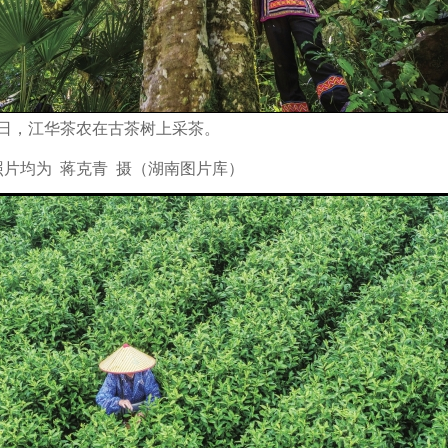
日，江华茶农在古茶树上采茶。
均为 蒋克青 摄（湖南图片库）