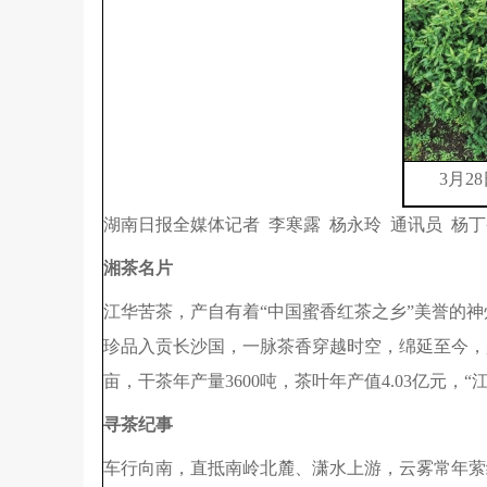
3月28
湖南日报全媒体记者 李寒露 杨永玲 通讯员 杨丁
湘茶名片
江华苦茶，产自有着“中国蜜香红茶之乡”美誉的神
珍品入贡长沙国，一脉茶香穿越时空，绵延至今，是
亩，干茶年产量3600吨，茶叶年产值4.03亿元，“
寻茶纪事
车行向南，直抵南岭北麓、潇水上游，云雾常年萦