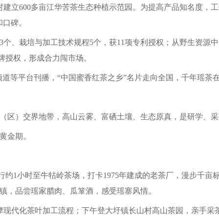
长山村建立600多亩江华苦茶生态种植示范园。为提高产品知名度
和口碑。
3个、栽培与加工技术规程5个，获11项专利授权；从野生资源
品牌授权，形成合力闯市场。
综合频道等平台刊播，“中国蜜香红茶之乡”名片走向全国，千年瑶
（区）交界地带，高山云雾、富硒土壤、生态原真，是研学、采
黄金期。
南行约1小时至牛牯岭茶场，打卡1975年建成的老茶厂，漫步千
口镇，品尝瑶家腊肉、瓜箪酒，感受瑶寨风情。
观摩现代化茶叶加工流程；下午登大圩镇长山村高山茶园，亲手