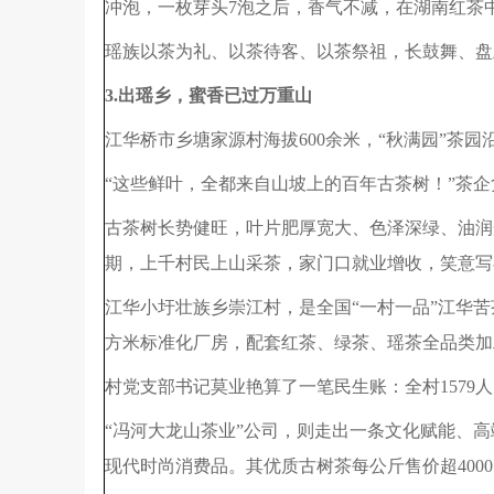
冲泡，一枚芽头7泡之后，香气不减，在湖南红茶
瑶族以茶为礼、以茶待客、以茶祭祖，长鼓舞、盘
3.出瑶乡，蜜香已过万重山
江华桥市乡塘家源村海拔600余米，“秋满园”茶
“这些鲜叶，全都来自山坡上的百年古茶树！”茶
古茶树长势健旺，叶片肥厚宽大、色泽深绿、油润光
期，上千村民上山采茶，家门口就业增收，笑意写
江华小圩壮族乡崇江村，是全国“一村一品”江华苦茶
方米标准化厂房，配套红茶、绿茶、瑶茶全品类加
村党支部书记莫业艳算了一笔民生账：全村1579
“冯河大龙山茶业”公司，则走出一条文化赋能、
现代时尚消费品。其优质古树茶每公斤售价超400