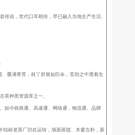
老传说，世代口耳相传，早已融入当地生产生活、
。
驳、覆满青苔，枝丫舒展如巨伞，苍劲之中透着生
的古茶种质资源库之一。
。如今铁路通、高速通、网络通，物流通、品牌
的牛牯岭老茶厂仍在运转，墙面斑驳、木窗古朴，新