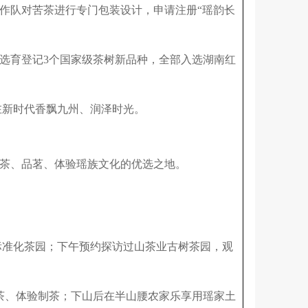
，工作队对苦茶进行专门包装设计，申请注册“瑶韵长
中选育登记3个国家级茶树新品种，全部入选湖南红
茶在新时代香飘九州、润泽时光。
茶、品茗、体验瑶族文化的优选之地。
亩标准化茶园；下午预约探访过山茶业古树茶园，观
采茶、体验制茶；下山后在半山腰农家乐享用瑶家土