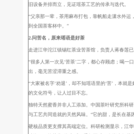
旧设备并排而立，见证瑶茶工艺的传承与迭代。
“父亲那一辈，茶用麻布打包，靠帆船走潇水外运，
到全国茶客杯中。”
2.问苦名，原来瑶语是好茶
走进江华沱江镇锡红茶业苦茶馆，负责人蒋春莲已
“很多人第一次见‘苦茶’二字，都心存顾虑；喝
出，毫无苦涩滞重之感。
“大家被名字‘劝退’，却不知瑶语里的‘苦’，本就
的文化符号，让人过目不忘。
独特天然蜜香并非人工添加。中国茶叶研究所科研
与工艺共同造就的天然风味。“它的甜，是长在基
硬核品质更支撑其高端定位。科研检测显示，江华