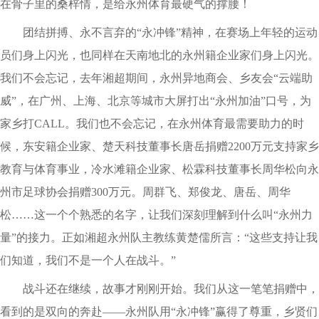
在骨子里的桑梓情，是给永州体育最硬气的撑腰！
团结拼搏、永不言弃的“永冲锋”精神，在赛场上年轻的运动
员们身上闪光，也同样在天南地北的永州籍企业家们身上闪光。
我们不会忘记，去年湘超期间，永州异地商会、乡友会“云端助
威”，在广州、上海、北京等城市大屏打出“永州加油”口号，为
家乡打CALL。我们也不会忘记，在永州体育最需要助力的时
候，东安籍企业家、楚天科技董事长唐岳捐赠2200万元支持家乡
教育与体育事业，冷水滩籍企业家、松霖科技董事长周华松向永
州市足球协会捐赠300万元。周群飞、郑俊龙、唐岳、周华
松……这一个个熟悉的名字，让我们深刻理解到什么叫“永州力
量”的接力。正如湘超永州队主教练黄楚儒所言：“这些支持让我
们知道，我们不是一个人在战斗。”
战斗还在继续，故事才刚刚开始。我们从这一笔笔捐赠中，
看到的是双向的奔赴——永州队用“永冲锋”赢得了尊重，乡贤们