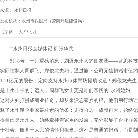
来源：
永州日报
发布机构：
永州市数据局（营商环境建设局）
【字体：
大
中
小
】
□永州日报全媒体记者 张华兵
5月8号，一则重磅消息，刷爆永州人的朋友圈——蓝思科技
实际控制人周群飞、郑俊龙夫妇，通过旗下公司无偿捐赠市值约
1.11亿元的股份，定向支持永州市体育场提质改造！郑俊龙先生
是土生土长的宁远人，周群飞女士更是咱们亲切的“永州媳妇”，
这对夫妇打拼成商业传奇，却从来没忘家乡的根。他们用行动诠
释了永州籍企业家最朴素的信条：走得再远，成就再大，始终记
得自己是永州人，始终牵挂着家乡的发展，充分彰显了企业服务
于社会、服务于人民的情怀和担当。这不是普通的捐赠，而是刻