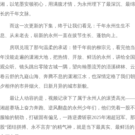
湘，以笔墨安顿初心，用满腹才情，为永州埋下了最深沉、最绵
长的千年文脉。
而这一次更新的下集，终于让我们看见：千年永州生生不
息、从未老去，崭新的永州一直在拔节生长、蓬勃向上。
房琪兑现了那句温柔的承诺：替千年前的柳宗元，看完他当
年没能走遍的潇湘大地，把热情、开放、鲜活的永州，讲给全国
观众听。镜头跳出零陵古城一隅，望向翰墨流芳的浯溪碑林、云
卷云舒的九嶷山海、奔腾不息的潇湘江水，也深情定格了我们朝
夕相伴的市井烟火、日新月异的城市新貌。
最让人动容的是，视频记录下了属于永州人的滚烫高光——
湘超赛场上奋力奔跑、逆风翻盘的永州少年们，他们凭着一股不
服输的韧劲，打破固有偏见，一路逆袭斩获2025年湘超冠军。那
股“团结拼搏、永不言弃”的精气神，就是当下最真实、最鲜活的