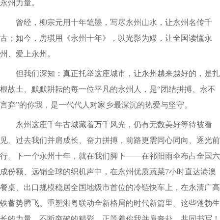
永州力量。
曾经，柳宗元用十年笔墨，写尽永州山水，让永州名传千
古；如今，房琪用《永州十年》，以光影为媒，让全国读懂永
州、爱上永州。
但我们深知：真正托举这座城市，让永州越来越好的，是扎
根故土、默默耕耘的每一位平凡的永州人，是“团结拼搏、永不
言弃”的你我，是一代代人对家乡最深沉的热爱与坚守。
永州这座千年古城藏着万千风光，仍有无数美好等待被看
见。过去我们并肩成长、奋力拼搏，前路更需同心同向、逐光前
行。下一个永州十年，就在我们脚下——在祁阳雨伞布占全国六
成份额、远销全球的织机声中，在永州优质蔬菜7小时直达港澳
餐桌、出口规模稳居全国地级市首位的冷链快车上，在永清广高
铁蓄势腾飞、重塑湘粤联动全新格局的时代新篇里。这些蓬勃生
长的力量、不断突破的精彩，正等着你我并肩奔赴、共同书写！