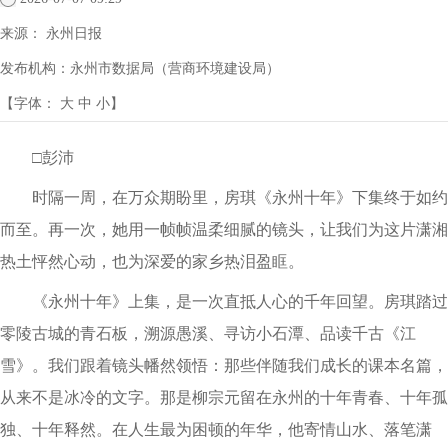
来源：
永州日报
发布机构：
永州市数据局（营商环境建设局）
【字体：
大
中
小
】
□彭沛
时隔一周，在万众期盼里，房琪《永州十年》下集终于如约
而至。再一次，她用一帧帧温柔细腻的镜头，让我们为这片潇湘
热土怦然心动，也为深爱的家乡热泪盈眶。
《永州十年》上集，是一次直抵人心的千年回望。房琪踏过
零陵古城的青石板，溯源愚溪、寻访小石潭、品读千古《江
雪》。我们跟着镜头幡然领悟：那些伴随我们成长的课本名篇，
从来不是冰冷的文字。那是柳宗元留在永州的十年青春、十年孤
独、十年释然。在人生最为困顿的年华，他寄情山水、落笔潇