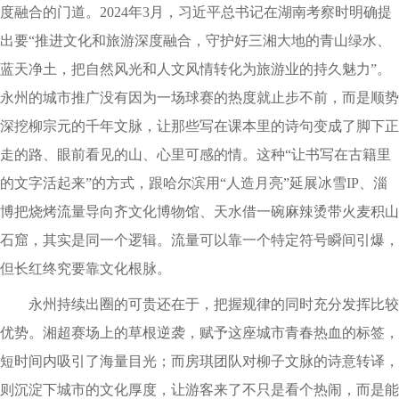
度融合的门道。2024年3月，习近平总书记在湖南考察时明确提
出要“推进文化和旅游深度融合，守护好三湘大地的青山绿水、
蓝天净土，把自然风光和人文风情转化为旅游业的持久魅力”。
永州的城市推广没有因为一场球赛的热度就止步不前，而是顺势
深挖柳宗元的千年文脉，让那些写在课本里的诗句变成了脚下正
走的路、眼前看见的山、心里可感的情。这种“让书写在古籍里
的文字活起来”的方式，跟哈尔滨用“人造月亮”延展冰雪IP、淄
博把烧烤流量导向齐文化博物馆、天水借一碗麻辣烫带火麦积山
石窟，其实是同一个逻辑。流量可以靠一个特定符号瞬间引爆，
但长红终究要靠文化根脉。
永州持续出圈的可贵还在于，把握规律的同时充分发挥比较
优势。湘超赛场上的草根逆袭，赋予这座城市青春热血的标签，
短时间内吸引了海量目光；而房琪团队对柳子文脉的诗意转译，
则沉淀下城市的文化厚度，让游客来了不只是看个热闹，而是能