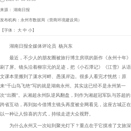
来源：
湖南日报
发布机构：
永州市数据局（营商环境建设局）
【字体：
大
中
小
】
湖南日报全媒体评论员 杨兴东
最近，不少人的朋友圈被旅行博主房琪的新作《永州十年》
刷了屏。镜头沿着柳宗元的足迹，把《小石潭记》《江雪》从语
文课本里搬到了潇水河畔、愚溪岸边。很多人看完才恍然：原
来“千山鸟飞绝”写的就是湖南永州。其实这已经不是永州第一
次“出圈”。从湘超永州队逆风翻盘，到作为湘超冠军队与苏超的
跨省互动，再到如今借博主镜头再度被全网看见，这座古城正在
以一种让人惊喜的方式，持续走进大众视野。
为什么永州又一次站到聚光灯下？重点在于它摸准了文旅深