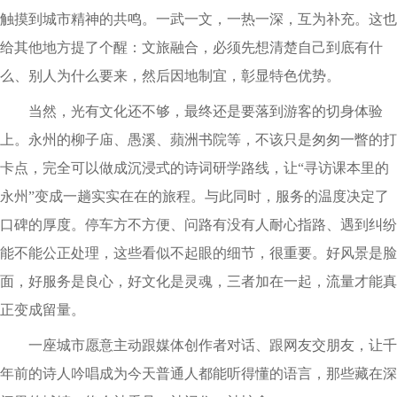
触摸到城市精神的共鸣。一武一文，一热一深，互为补充。这也
给其他地方提了个醒：文旅融合，必须先想清楚自己到底有什
么、别人为什么要来，然后因地制宜，彰显特色优势。
当然，光有文化还不够，最终还是要落到游客的切身体验
上。永州的柳子庙、愚溪、蘋洲书院等，不该只是匆匆一瞥的打
卡点，完全可以做成沉浸式的诗词研学路线，让“寻访课本里的
永州”变成一趟实实在在的旅程。与此同时，服务的温度决定了
口碑的厚度。停车方不方便、问路有没有人耐心指路、遇到纠纷
能不能公正处理，这些看似不起眼的细节，很重要。好风景是脸
面，好服务是良心，好文化是灵魂，三者加在一起，流量才能真
正变成留量。
一座城市愿意主动跟媒体创作者对话、跟网友交朋友，让千
年前的诗人吟唱成为今天普通人都能听得懂的语言，那些藏在深