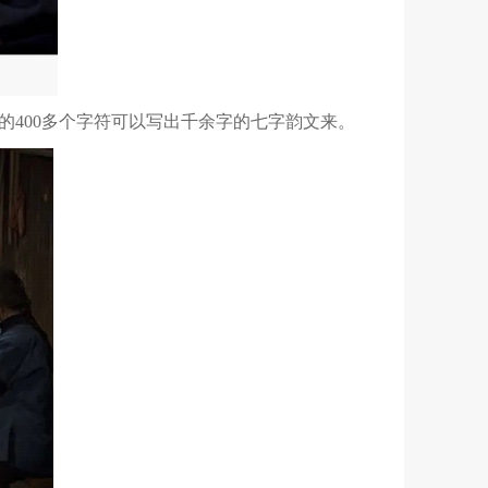
的
400
多个字符可以写出千余字的七字韵文来。