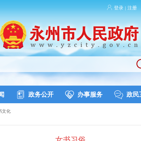
登录
|
注册
闻
政务公开
办事服务
政民
书文化
女书习俗