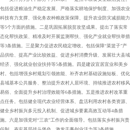
包括促进粮油生产稳定发展、严格落实耕地保护制度、加强农业
科技有力支撑、强化务农种粮政策保障、提升农业防灾减损能力
等5个方面的措施
。
二是巩固拓展脱贫攻坚成果
。
提出了落实常
态化帮扶政策、精准及时开展监测帮扶、强化产业就业帮扶举措
等3条措施
。
三是聚力促进农民稳定增收
。
包括保障“菜篮子”产
品供给、提高产业比较效益、促进乡村消费升级、发展壮大县域
经济、强化就业创业扶持等5条措施
。
四是建设宜居宜业和美乡
村
。
包括增强乡村规划引领效能、补齐农村基础设施短板、优化
县域基本公共服务、整治提升农村人居环境、持续推进农村移风
易俗、全面提升乡村治理效能等6条措施
。
五是推进农村改革重
点任务
。
包括健全现代农业经营体系、盘活利用农村各类资源、
健全乡村振兴多元投入机制、促进城乡要素高效互动等4条措
施
。
六是加强党对“三农”工作的全面领导
。
包括落实乡村振兴责
任制、夯实基层战斗堡垒、激发干事创业活力等3条措施
。