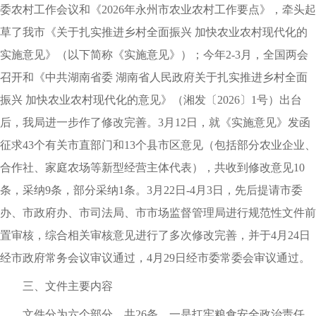
委农村工作会议和《2026年永州市农业农村工作要点》
，
牵头起
草了我市《关于扎实推进乡村全面振兴 加快农业农村现代化的
实施意见》（以下简称《实施意见》）
；
今年2-3月
，
全国两会
召开和《中共湖南省委 湖南省人民政府关于扎实推进乡村全面
振兴 加快农业农村现代化的意见》（湘发〔2026〕1号）出台
后
，
我局进一步作了修改完善
。
3月12日
，
就《实施意见》发函
征求43个有关市直部门和13个县市区意见（包括部分农业企业、
合作社、家庭农场等新型经营主体代表）
，
共收到修改意见10
条
，
采纳9条
，
部分采纳1条
。
3月22日-4月3日
，
先后提请市委
办、市政府办、市司法局、市市场监督管理局进行规范性文件前
置审核
，
综合相关审核意见进行了多次修改完善
，
并于4月24日
经市政府常务会议审议通过
，
4月29日经市委常委会审议通过
。
三、文件主要内容
文件分为六个部分
，
共26条
。
一是扛牢粮食安全政治责任
。