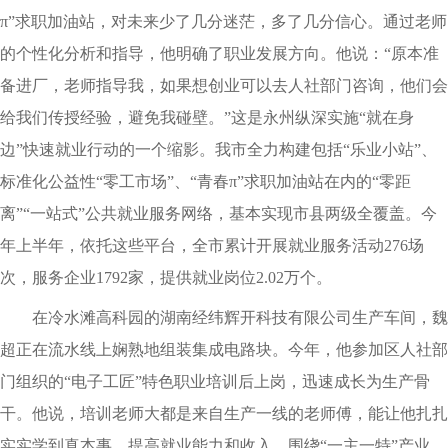
π”求职加油站，对未来少了几分迷茫，多了几分信心。通过老师
的个性化分析和指导，他明确了职业发展方向。他说：“原本准
备进厂，老师指导我，如果想创业可以去人社部门咨询，他们会
给我们传授经验，避免我碰壁。”这是永州纵深实施“就在身
边”快速就业行动的一个缩影。我市全力构建包括“乐业小站”、
标准化公益性“零工市场”、“青春π”求职加油站在内的“零距
离”“一站式”公共就业服务网络，基本实现市县两级全覆盖。今
年上半年，依托这些平台，全市累计开展就业服务活动276场
次，服务企业1792家，提供就业岗位2.02万个。
在冷水滩高科园的湖南经纬辉开科技有限公司生产车间，魏
超正在流水线上娴熟地组装集成电路块。今年，他参加区人社部
门组织的“电子工匠”特色职业培训后上岗，迅速成长为生产骨
干。他说，培训老师大都是来自生产一线的老师傅，能让他扎扎
实实学到真本事，提高就业能力和收入。围绕“一主一特”产业，