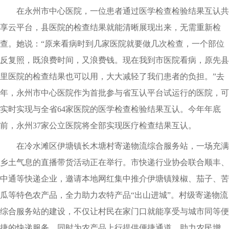
在永州市中心医院，一位患者通过医学检查检验结果互认共
享云平台，县医院的检查结果就能清晰展现出来，无需重新检
查。她说：“原来看病时到几家医院就要做几次检查，一个部位
反复照，既浪费时间，又浪费钱。现在我到市医院看病，原先县
里医院的检查结果也可以用，大大减轻了我们患者的负担。”去
年，永州市中心医院作为首批参与省互认平台试运行的医院，可
实时实现与全省64家医院的医学检查检验结果互认。今年年底
前，永州37家公立医院将全部实现医疗检查结果互认。
在冷水滩区伊塘镇长木塘村寄递物流综合服务站，一场充满
乡土气息的直播带货活动正在举行。市快递行业协会联合顺丰、
中通等快递企业，邀请本地网红集中推介伊塘镇辣椒、茄子、苦
瓜等特色农产品，全力助力农特产品“出山进城”。村级寄递物流
综合服务站的建设，不仅让村民在家门口就能享受与城市同等便
捷的快递服务，同时为农产品上行提供便捷通道，助力农民增