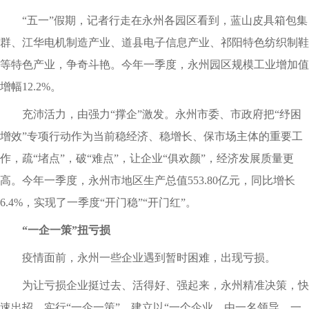
“五一”假期，记者行走在永州各园区看到，蓝山皮具箱包集
群、江华电机制造产业、道县电子信息产业、祁阳特色纺织制鞋
等特色产业，争奇斗艳。今年一季度，永州园区规模工业增加值
增幅12.2%。
充沛活力，由强力“撑企”激发。永州市委、市政府把“纾困
增效”专项行动作为当前稳经济、稳增长、保市场主体的重要工
作，疏“堵点”，破“难点”，让企业“俱欢颜”，经济发展质量更
高。今年一季度，永州市地区生产总值553.80亿元，同比增长
6.4%，实现了一季度“开门稳”“开门红”。
“一企一策”扭亏损
疫情面前，永州一些企业遇到暂时困难，出现亏损。
为让亏损企业挺过去、活得好、强起来，永州精准决策，快
速出招，实行“一企一策”，建立以“一个企业，由一名领导、一