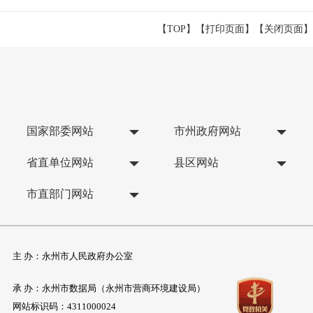
【TOP】
【
打印页面
】【
关闭页面
】
国家部委网站
市州政府网站
省直单位网站
县区网站
市直部门网站
主 办：永州市人民政府办公室
承 办：永州市数据局（永州市营商环境建设局）
网站标识码：4311000024