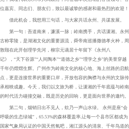
位嘉宾、同志们、朋友们，致以最诚挚的感谢和最热烈的欢迎！
借此机会，我想用三句话，与大家共话永州、共谋发展。
第一句：吾道南来，濂溪一脉；岭南携手，共话潇湘。永州
古称零陵，是湖湘文化的重要源流，舜帝南巡播撒德孝火种，周
敦颐在此开创理学先河，柳宗元谪居十年留下《永州八
记》，“天下谷源”“人间陶本”“道德之乡”“理学之乡”的美誉穿越
千年仍熠熠生辉。广州作为岭南文化的核心地、海上丝路的启航
点，更是连接世界的重要口岸，开放包容的胸襟与永州的文脉传
承相映成趣。今天，我们以文旅为桥，让潇湘的千年底蕴与岭南
的时代活力碰撞交融，既是历史的回响，更是面向世界的邀约。
第二句，烟销日出不见人，欸乃一声山水绿。 永州是座“会
呼吸的生态绿城”，65.53%的森林覆盖率,让每一个县市区都成为
国家气象局认证的中国天然氧吧，湘江源头的清泉、千年鸟道的