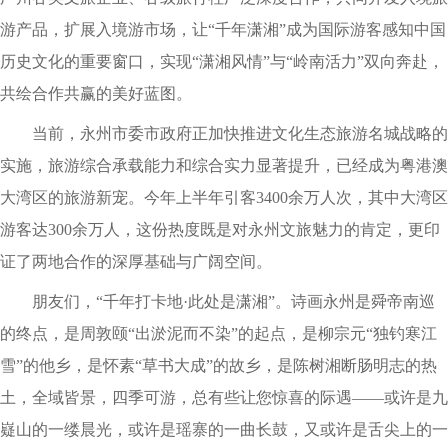
游产品，扩展入境游市场，让“千年潇湘”成为国际游客感知中国
历史文化的重要窗口，实现“潇湘风情”与“岭南活力”双向奔赴，
共绘合作共赢的美好蓝图。
当前，永州市委市政府正加快推进文化生态旅游名城战略的
实施，旅游综合承载能力和综合实力显著提升，已经成为粤港澳
大湾区的旅游新宠。今年上半年引客3400余万人次，其中大湾区
游客达300余万人，这份热度既是对永州文旅魅力的肯定，更印
证了两地合作的深厚基础与广阔空间。
朋友们，“千年打卡地·此处是潇湘”。诗画永州是舜帝南巡
的终点，是周敦颐“出淤泥而不染”的起点，是柳宗元“独钓寒江
雪”的他乡，是怀素“草书大成”的故乡，是陈树湘断肠明志的热
土，全域皆景，四季可游，总有些让您惊喜的际遇——或许是九
嶷山的一缕晨光，或许是瑶寨的一曲长鼓，又或许是舌尖上的一