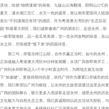
灵动，绘就“锦绣潇湘”的画卷。九嶷山云海翻涌、阳明山22℃的
夏天，潇水湘江交汇，水天一色的盛景，曾让南宋爱国诗人陆游
发出“不到潇湘岂有诗”的感叹。作为粤港澳大湾区的“生态后花
园”和避暑大郊区，我们诚挚邀请广州的朋友们，走进永州，听
一曲零陵渔鼓，品一壶瓜箪美酒，尝一尝永州血鸭的味道，在山
水之间，尽情感受“慢下来”的田园诗意。
第三句，挥毫当得江山助，合作共赢正当时。如今的永州，
正加速融入粤港澳大湾区90分钟发展圈，永清广高铁即将开工，
广州到永州即将迈入1个半小时直达时代，为两地文旅互动按
下“加速键”。更值得期待的是，依托广州作为重要口岸城市的优
势，我们希望以广州为枢纽，让永州的文旅资源通过这里走向更
广阔的国际舞台，吸引更多入境游客走进永州，感受永州的历史
文化魅力与自然生态之美。我们真诚期待以此次活动为契机，与
广州各类文旅企业、各级旅行社广泛深度合作，共同开发入境旅