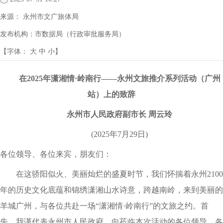
来源：
永州市文广旅体局
发布机构：
市数据局（行政审批服务局）
【字体：
大
中
小
】
在2025年潇湘情·岭南行——永州文旅推介系列活动（广州
站）上的致辞
永州市人民政府副市长 周云玲
(2025年7月29日)
各位领导、各位来宾，朋友们：
在这骄阳似火、美丽灿烂的盛夏时节，我们怀揣着永州2100
年的历史文化底蕴和锦绣潇湘山水诗意，跨越南岭，来到美丽的
羊城广州，与各位共赴一场“潇湘情·岭南行”的文旅之约。首
先，我谨代表永州市人民政府，向莅临本次活动的各位领导、各