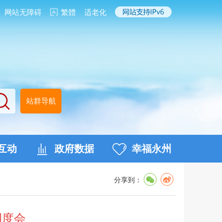
网站无障碍
繁體
适老化
站群导航
互动
政府数据
幸福永州
分享到：
调度会