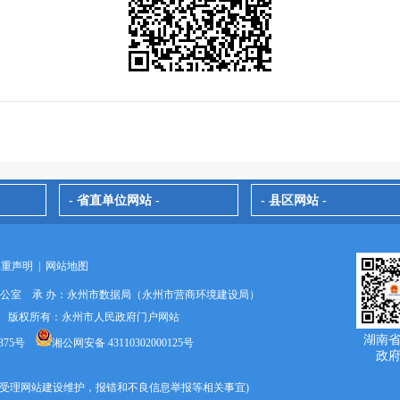
- 省直单位网站 -
- 县区网站 -
郑重声明
|
网站地图
办公室 承 办：永州市数据局（永州市营商环境建设局）
024 版权所有：永州市人民政府门户网站
湖南
375号
湘公网安备 43110302000125号
政
9670(受理网站建设维护，报错和不良信息举报等相关事宜)