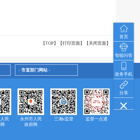
首页
【TOP】
【
打印页面
】【
关闭页面
】
智能问答
- 市直部门网站 -
政务手机
分享
省人民
永州市人民
三湘e监督
监督一点通
府网
政府网