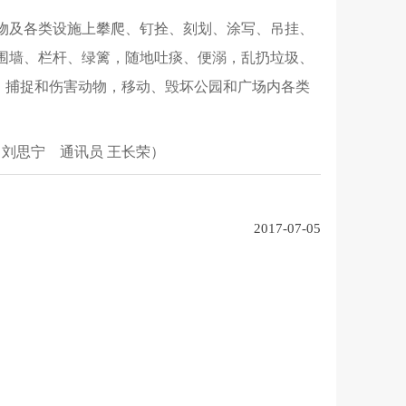
景物及各类设施上攀爬、钉拴、刻划、涂写、吊挂、
越围墙、栏杆、绿篱，随地吐痰、便溺，乱扔垃圾、
吓、捕捉和伤害动物，移动、毁坏公园和广场内各类
刘思宁 通讯员 王长荣）
2017-07-05