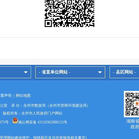
- 省直单位网站 -
- 县区网站 -
郑重声明
|
网站地图
办公室 承 办：永州市数据局（永州市营商环境建设局）
024 版权所有：永州市人民政府门户网站
湖南
375号
湘公网安备 43110302000125号
政
9670(受理网站建设维护，报错和不良信息举报等相关事宜)