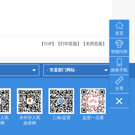
首页
【TOP】
【
打印页面
】【
关闭页面
】
智能问答
- 市直部门网站 -
政务手机
分享
省人民
永州市人民
三湘e监督
监督一点通
府网
政府网