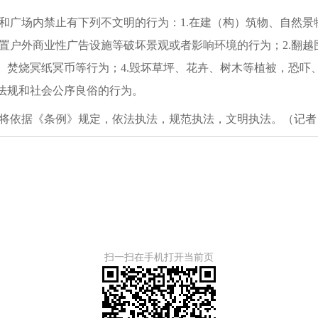
和广场内禁止有下列不文明的行为：1.在建（构）筑物、自然
置户外商业性广告设施等破坏景观或者影响环境的行为；2.翻
灯、焚烧冥纸冥币等行为；4.毁坏草坪、花卉、树木等植被，恐
、法规和社会公序良俗的行为。
将依据《条例》规定，依法执法，规范执法，文明执法。（记者 
扫一扫在手机打开当前页