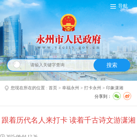
导航
搜索
您现在所在的位置 :
首页
>
幸福永州
>
打卡永州
>
印象潇湘
分享到：
跟着历代名人来打卡 读着千古诗文游潇湘
2025-08-04 12:26