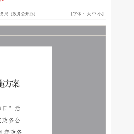
务局（政务公开办）
【字体：
大
中
小
】