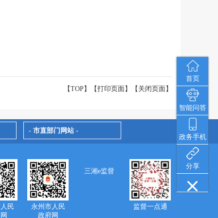
首页
【TOP】
【
打印页面
】【
关闭页面
】
智能问答
- 市直部门网站 -
政务手机
分享
三湘e监督
省人民
永州市人民
监督一点通
府网
政府网