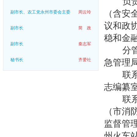
负责发
（含安
副市长、农工党永州市委会主委
周云玲
议和政
副市长
简 政
稳和金
副市长
秦志军
分管市
秘书长
齐爱社
急管理
联系市
志编纂
联系市
（市消
监督管
州火车