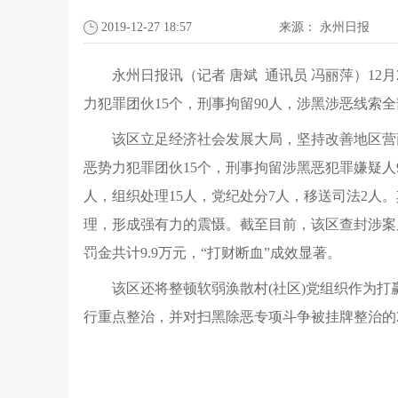
2019-12-27 18:57
来源：
永州日报
永州日报讯（记者 唐斌 通讯员 冯丽萍）1
力犯罪团伙15个，刑事拘留90人，涉黑涉恶线索
该区立足经济社会发展大局，坚持改善地区营
恶势力犯罪团伙15个，刑事拘留涉黑恶犯罪嫌疑人9
人，组织处理15人，党纪处分7人，移送司法2
理，形成强有力的震慑。截至目前，该区查封涉案房
罚金共计9.9万元，“打财断血”成效显著。
该区还将整顿软弱涣散村(社区)党组织作为打赢扫
行重点整治，并对扫黑除恶专项斗争被挂牌整治的2