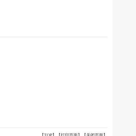
【TOP】
【
打印页面
】【
关闭页面
】