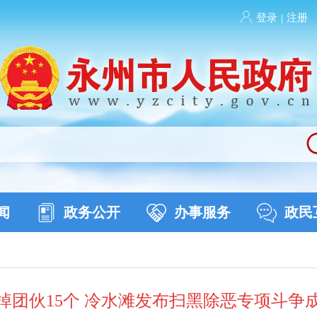
登录
|
注册
闻
政务公开
办事服务
政民
掉团伙15个 冷水滩发布扫黑除恶专项斗争