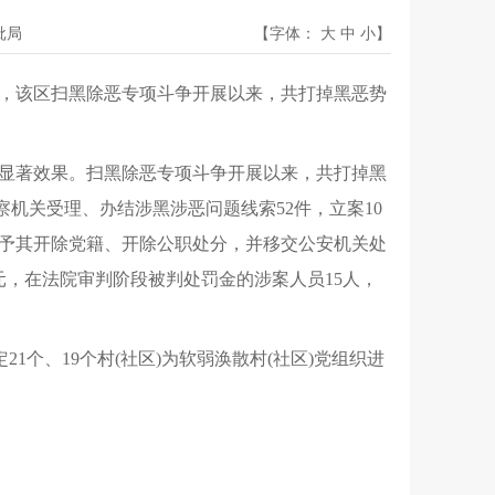
批局
【字体：
大
中
小
】
获悉，该区扫黑除恶专项斗争开展以来，共打掉黑恶势
显著效果。扫黑除恶专项斗争开展以来，共打掉黑
察机关受理、办结涉黑涉恶问题线索52件，立案10
给予其开除党籍、开除公职处分，并移交公安机关处
元，在法院审判阶段被判处罚金的涉案人员15人，
1个、19个村(社区)为软弱涣散村(社区)党组织进
。