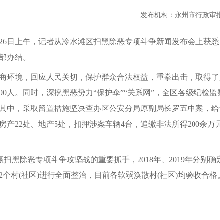
发布机构：
永州市行政审
2月26日上午，记者从冷水滩区扫黑除恶专项斗争新闻发布会上
全部办结。
商环境，回应人民关切，保护群众合法权益，重拳出击，取得了
0人。同时，深挖黑恶势力“保护伞”“关系网”，全区各级纪检监
人。其中，采取留置措施坚决查办区公安分局原副局长罗五中案，
产22处、地产5处，扣押涉案车辆4台，追缴非法所得200余万
黑除恶专项斗争攻坚战的重要抓手，2018年、2019年分别确定2
个村(社区)进行全面整治，目前各软弱涣散村(社区)均验收合格