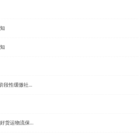
知
知
段性缓缴社...
货运物流保...