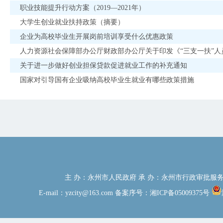
职业技能提升行动方案（2019—2021年）
记录。小微企业认定标准按照《中小企业划型标准规定》（工信部联企
大学生创业就业扶持政策（摘要）
执行。
四、贷款额度、期限、利率
企业为高校毕业生开展岗前培训享受什么优惠政策
（一）个人创业
人力资源社会保障部办公厅财政部办公厅关于印发《“三支一扶”人员
最高贷款额度为15万元。合伙创业的按合伙创业人数，组织起来
关于进一步做好创业担保贷款促进就业工作的补充通知
业人数，每人最高15万元额度，最高贷款额度为75万元。个人自
国家对引导国有企业吸纳高校毕业生就业有哪些政策措施
起来共同创业的贷款期限最长不超过2年（贫困地区最长不超过3
办银行基准利率浮动上限内与担保机构协商确定。
（二）小微企业
贷款额度根据小微企业实际招用符合条件的人数合理确定，最高不超
最长不超过2年。
五、贷款申请
申请创业担保贷款的个人向本人创业地所在县（市区）级及以上担
创业担保贷款的小微企业向县（市区）级及以上担保机构提出申请
主 办：永州市人民政府 承 办：永州市行政审批服务局
六、申请贷款所需资料
（一）个人创业
E-mail：yzcity@163.com
备案序号：湘ICP备05009375号
1、申请人身份证原件及复印件。
2、符合个人创业担保贷款对象条件的身份证明，合伙创业的应提