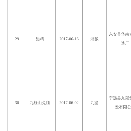
东安县华南
29
醋精
2017-06-16
湘酿
造厂
宁远县九疑
30
九疑山兔腿
2017-06-02
九凝
发有限