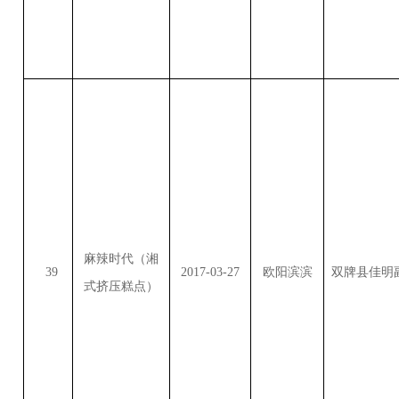
麻辣时代（湘
39
2017-03-27
欧阳滨滨
双牌县佳明
式挤压糕点）