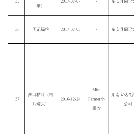
35
2017-07-07
/
东安县周记
米）
36
周记福粮
2017-07-03
/
东安县周记
Mini
爽口桔片（桔
湖南宝达食
37
2016-12-24
Farmer
小
片罐头）
公司
果农