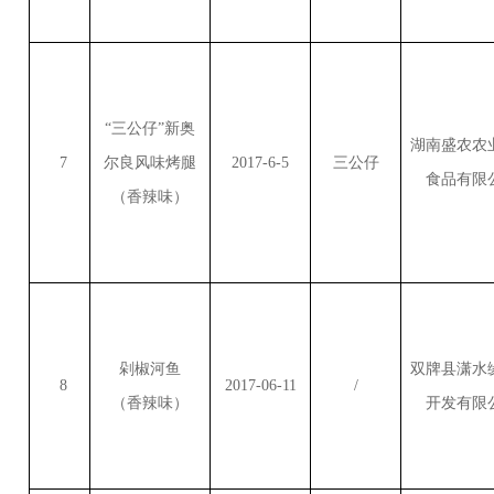
“三公仔”新奥
湖南盛农农
7
尔良风味烤腿
2017-6-5
三公仔
食品有限
（香辣味）
剁椒河鱼
双牌县潇水
8
2017-06-11
/
（香辣味）
开发有限