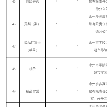
45
特级香蕉
/
/
锁有限责任
德分公
永州步步高
46
贡梨（梨）
/
/
锁有限责任
德分公
极品红富士
永州市零陵
47
/
/
（苹果）
超市零
永州市零陵
48
桃子
/
/
超市零
永州步步高
49
精品雪梨
/
/
锁有限责任
家井步步
永州步步高