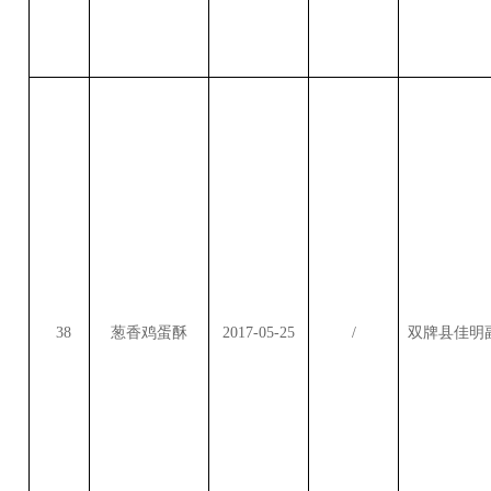
38
葱香鸡蛋酥
2017-05-25
/
双牌县佳明