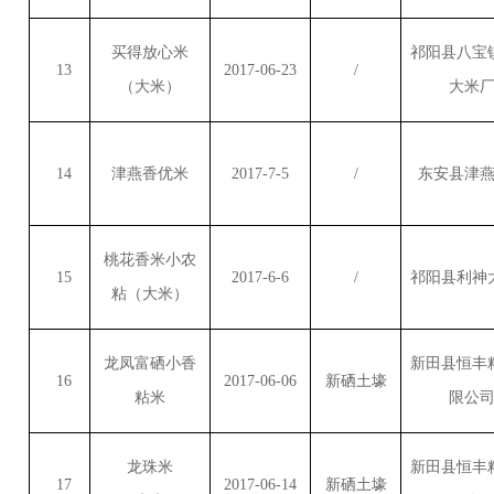
买得放心米
祁阳县八宝
13
2017-06-23
/
（大米）
大米
14
津燕香优米
2017-7-5
/
东安县津
桃花香米小农
15
2017-6-6
/
祁阳县利神
粘（大米）
龙凤富硒小香
新田县恒丰
16
2017-06-06
新硒土壕
粘米
限公
龙珠米
新田县恒丰
17
2017-06-14
新硒土壕