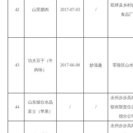
双牌县乡村
42
山里腊肉
2017-07-03
/
食品
功夫豆干（牛
43
2017-06-08
妙滋趣
零陵区山
肉味）
永州步步高
山东烟台水晶
44
/
/
锁有限责任
富士（苹果）
德分公
永州步步高