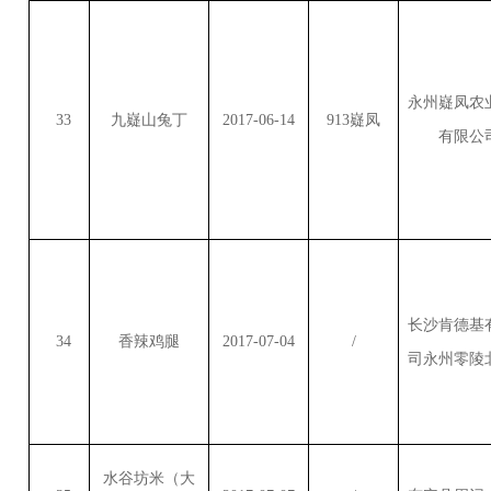
永州嶷凤农
33
九嶷山兔丁
2017-06-14
913
嶷凤
有限公
长沙肯德基
34
香辣鸡腿
2017-07-04
/
司永州零陵
水谷坊米（大