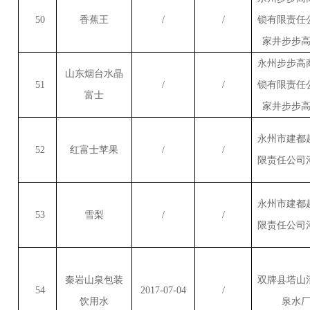
50
香蕉王
/
/
锁有限责任
家井步步
永州步步高
山东烟台水晶
51
/
/
锁有限责任
富士
家井步步
永州市建都
52
红富士苹果
/
/
限责任公司
永州市建都
53
雪梨
/
/
限责任公司
秦岩山泉包装
双牌县塔山
54
2017-07-04
/
饮用水
泉水