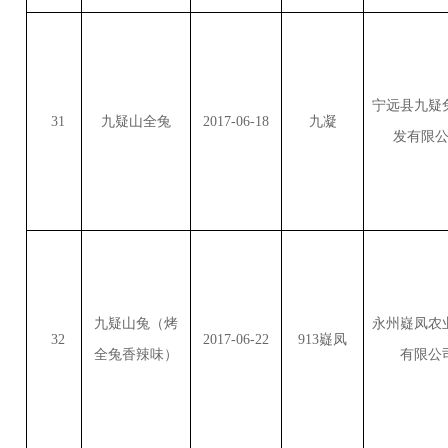
宁远县九疑
31
九疑山全兔
2017-06-18
九凝
发有限
九疑山兔（烤
永州嶷凤农
32
2017-06-22
913
嶷凤
全兔香辣味）
有限公