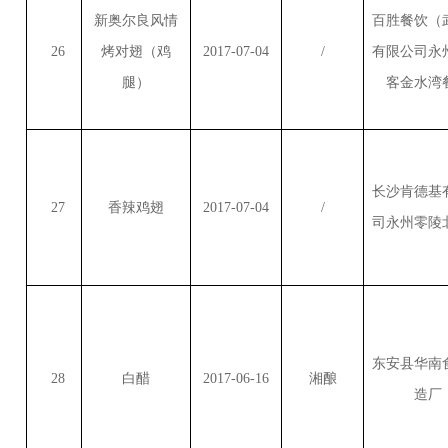
新奥尔良风情
百胜餐饮（
26
烤对翅（鸡
2017-07-04
/
有限公司永
腿）
客金水湾
长沙肯德基
27
香辣鸡翅
2017-07-04
/
司永州零陵
东安县华南
28
白醋
2017-06-16
湘酿
造厂