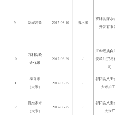
双牌县潇水
9
剁椒河鱼
2017-06-10
潇水缘
开发有限
江华瑶族自
万利得晚
10
2017-06-29
/
安粮油贸易
金优米
司
泰香米
祁阳县八宝
11
2017-06-25
/
（大米）
大米加
百姓家米
祁阳县八宝
12
2017-06-25
/
（大米）
大米