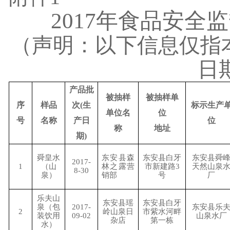
2017
年食品安全监
（声明：以下信息仅指
日
产品批
被抽样
被抽样单
序
样品
次
(
生
标示生产
单位名
位
号
名称
产日
位
称
地址
期
)
舜皇水
东安县森
东安县白牙
东安县舜
2017-
1
（山
林之露营
市新建路
3
天然山泉
8-30
泉）
销部
号
厂
乐夫山
东安县瑶
东安县白牙
泉（包
2017-
东安县乐
2
岭山泉日
市紫水河畔
装饮用
09-02
山泉水厂
杂店
第一栋
水）