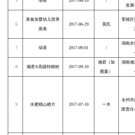
5
绿茶
2017-08-10
/
发展
美食加婴幼儿营养
零陵区
6
2017-06-29
英氏
面条
湖南永
7
绿茶
2017-09-01
/
湘君（加
湖南湘
8
湘君
®
高级特精粉
2017-09-10
图案）
永州市
9
水蜜桃山楂片
2017-07-10
一木
限责任