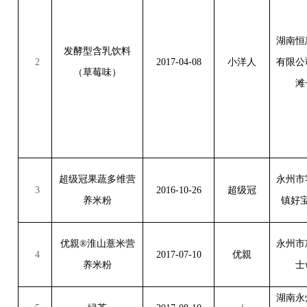
湖南恒
发酵型含乳饮料
2
2017-04-08
小洋人
有限公
（草莓味）
滩
超级冠果蔬多维营
永州市
3
2016-10-26
超级冠
养米粉
镇好
优親
®
淮山薏米营
永州市
4
2017-07-10
优親
养米粉
士
湖南永