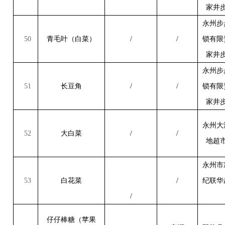
家井
永州步
50
青毛叶（白菜）
/
/
锁有限
家井
永州步
51
长豆角
/
/
锁有限
家井
永州大
52
大白菜
/
/
地超
永州市
53
白花菜
/
纪联华
/
仔仔棒糖（苹果