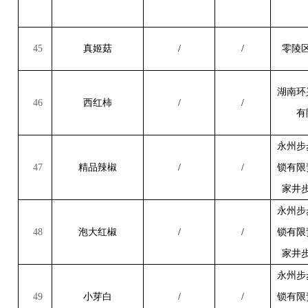
45
真姬菇
/
/
零陵
湖南环
46
西红柿
/
/
有
永州步
47
精品辣椒
/
/
锁有限
家井
永州步
48
泡大红椒
/
/
锁有限
家井
永州步
49
小芽白
/
/
锁有限