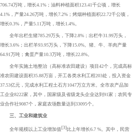
706.74万吨，增长4.1%；油料种植面积123.41千公顷，增长
4.1%，产量24.26万吨，增长7.2%；烤烟种植面积22.72千公顷，
增长0.3%，产量5.11万吨，增长1.4%。
全年出栏生猪785.29万头，下降2.8%；出栏牛31.99万头，
增长3.6%；出栏羊93.95万头，下降15.0%。猪、牛、羊肉产量
64.91万吨；禽蛋产量10.3万吨，增长22.8%。
全年实施土地整治（高标准农田建设）项目42个，完成高标
准农田建设面积35.88万亩，开工各类水利工程203处，投入资金
37.53亿元，完成水利工程土石方1047万立方米。全市农产品加
工企业8222家，其中，国家级及省级龙头企业达到91家；农民专
业合作社9087个，家庭农场数量达到33095个。
三、工业和建筑业
[3]
全年规模以上工业增加值
比上年增长6.7 %。其中，民营