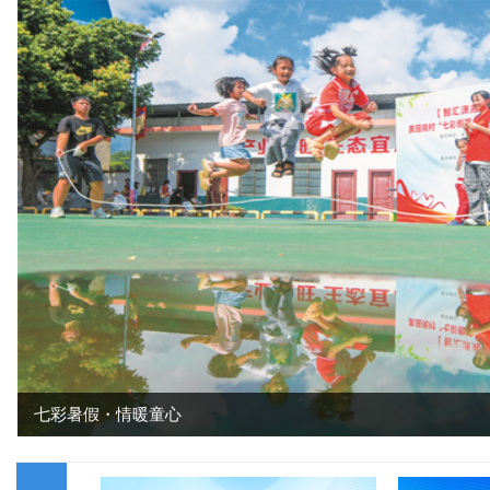
热点关注
永州市人民政府办公室关于印发《永州市治理车辆超限
超载工作方案》的通知
永州市人大常委会通过有关人事事项
永州市各县市区党委领导班子换届选举结果公告
关于印发《永州市集体土地与房屋征收补偿安置办法》
的通知
唐亚
山野田园与路桥工程相映成景
七彩暑假・情暖童心
柳文化
张恒