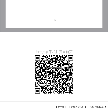
扫一扫在手机打开当前页
【TOP】
【
打印页面
】【
关闭页面
】