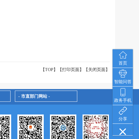
首页
【TOP】
【
打印页面
】【
关闭页面
】
智能问答
- 市直部门网站 -
政务手机
分享