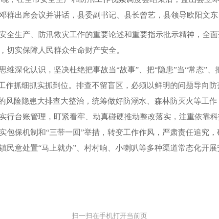
邓群出席会议并讲话，县委副书记、县长曾艺，县领导欧阳文东
安全生产、防汛救灾工作的重要论述和重要指示批示精神，全面
，切实保障人民群众生命财产安全。
深化认识，坚决杜绝把事故当“故事”、把“隐患”当“常态”、把
汛工作抓细抓实抓到位。排查不留盲区，必须以鲜明的问题导向防
”的风险隐患大排查大整治，统筹做好防溺水、森林防灭火等工
实行台账管理，盯紧看牢、动真碰硬推动整改落实，注重依靠科
实包保机制和“三带一回”举措，转变工作作风，严肃责任追究
镇民意处置“马上就办”、村村响、小喇叭等多种渠道常态化开展
扫一扫在手机打开当前页