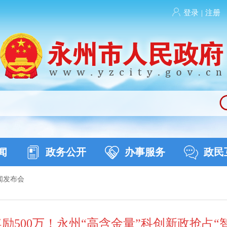
登录
|
注册
闻
政务公开
办事服务
政民
闻发布会
励500万！永州“高含金量”科创新政抢占“