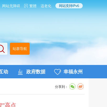
网站无障碍
繁體
适老化
站群导航
互动
政府数据
幸福永州
分享到：
智”高点