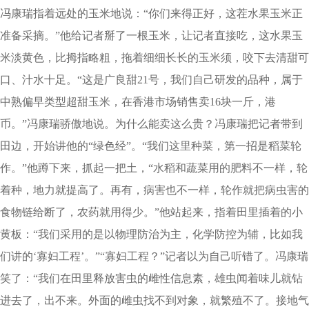
冯康瑞指着远处的玉米地说：“你们来得正好，这茬水果玉米正
准备采摘。”他给记者掰了一根玉米，让记者直接吃，这水果玉
米淡黄色，比拇指略粗，拖着细细长长的玉米须，咬下去清甜可
口、汁水十足。“这是广良甜21号，我们自己研发的品种，属于
中熟偏早类型超甜玉米，在香港市场销售卖16块一斤，港
币。”冯康瑞骄傲地说。为什么能卖这么贵？冯康瑞把记者带到
田边，开始讲他的“绿色经”。“我们这里种菜，第一招是稻菜轮
作。”他蹲下来，抓起一把土，“水稻和蔬菜用的肥料不一样，轮
着种，地力就提高了。再有，病害也不一样，轮作就把病虫害的
食物链给断了，农药就用得少。”他站起来，指着田里插着的小
黄板：“我们采用的是以物理防治为主，化学防控为辅，比如我
们讲的‘寡妇工程’。”“寡妇工程？”记者以为自己听错了。冯康瑞
笑了：“我们在田里释放害虫的雌性信息素，雄虫闻着味儿就钻
进去了，出不来。外面的雌虫找不到对象，就繁殖不了。接地气