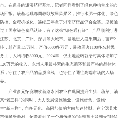
市。在道县的濂溪脐橙基地，记者同样看到了绿色种植带来的市
场回报。该基地毗邻周敦颐故里风景区，推行水肥一体化、绿色
防控、全程机械化，连续三年拿了湘南脐橙品评会金奖。脐橙通
过了国家绿色食品认证，有了这张“绿色通行证”，产品顺利打进
江苏、北京、广州、深圳等大城市。基地进入盛果期后，亩产2
吨，总产量1.5万吨，产值6000多万元，带动周边1100多名村民
务工，人均增收8000元。2024年，仅土地流转就给村集体增加了
120万元的收入。永州人用最朴素的生态循环和最严格的品控体
系，守住了农产品的品质底线，也守住了通往高端市场的入场
券。
产业多元拓宽增收新路永州农业在巩固提升生猪、蔬菜、油
茶“老三样”的同时，大力发展设施渔业、设施蛋禽、设施牛
羊“新三样”，向多元化、高附加值的方向加速转型。在宁远县水
市镇黎壁源村，记者看到了一个与传统的“面朝黄土背朝天”截然