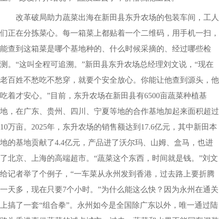
改革破局助力蔬菜出海在新田县东升农场的包装车间，工人
们正在分拣菜心。每一箱菜上都贴着一个二维码，用手机一扫，
能查到这箱菜是哪个基地种的、什么时候采摘的、经过哪些检
测。“这叫全程可追溯。”新田县东升农场总经理刘文说，“现在
老百姓不愁吃不愁穿，就要个安全放心。你能让他查到源头，他
吃着才安心。”目前，东升农场在新田县有6500亩蔬菜种植基
地，在广东、贵州、四川、宁夏等地的合作基地加起来面积超过
10万亩。2025年，东升农场的销售额达到17.6亿元，其中新田本
地的基地贡献了4.4亿元，产品进了沃尔玛、山姆、盒马，也进
了北京、上海的高端超市。“蔬菜这个东西，时间就是钱。”刘文
给记者举了个例子，“一车菜从永州发到香港，过去路上要折腾
一天多，现在只要7个小时。”为什么能这么快？因为永州在通关
上搞了一套“组合拳”。永州如今是全国除广东以外，唯一通过陆