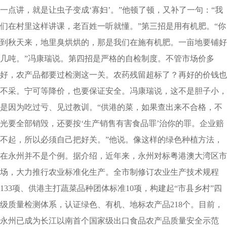
一点讲，就是让虫子变成‘寡妇’。”他顿了顿，又补了一句：“我
们在村里这样讲课，老百姓一听就懂。”第三招是用有机肥。“你
到秋天来，地里臭烘烘的，那是我们在施有机肥。一亩地要铺好
几吨。”冯康瑞说。第四招是严格的自检制度。不管市场价多
好，农产品都要过检测这一关。农药残留超标了？再好的价钱也
不采。宁可等降价，也要保证安全。冯康瑞说，这不是胆子小，
是因为吃过亏、见过教训。“供港的菜，如果查出来不合格，不
光要全部销毁，还要按‘生产销售有害食品罪’治你的罪。企业赔
不起，所以必须自己把好关。”他说。像这样的绿色种植方法，
在永州并不是个例。据介绍，近年来，永州对标粤港澳大湾区市
场，大力推行农业标准化生产。全市制修订农业生产技术规程
133项、供港主打蔬菜品种团体标准10项，构建起“市县乡村”四
级质量检测体系，认证绿色、有机、地标农产品218个。目前，
永州已成为长江以南首个国家级出口食品农产品质量安全示范