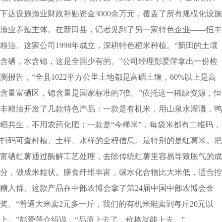
下达设施渔业财政补贴资金3000余万元，覆盖了所有规模化设施
渔业养殖主体。在新田县，记者见到了另一家特色企业——恒丰
粮油。这家公司1998年成立，深耕特色稻米种植。“新田的土壤
含硒，水含锶，这是全国少有的。”公司经理彭爱萍拿出一份检
测报告，“全县1022平方公里土地都是富硒土壤，60%以上是高
含量富硒区，锶含量是国家标准的7倍。”依托这一稀缺资源，恒
丰粮油开发了几款特色产品：一款是有机米，用山泉水灌溉，鸭
稻共生，不用农药化肥；一款是“今稀米”，每袋米都有二维码，
扫码可查种植、土样、水样的全程信息。最特别的是红薯米。把
富硒红薯通过酶解工艺处理，去除传统红薯里容易导致胀气的成
分，做成米粒状。膳食纤维丰富，碳水化合物比大米低，适合控
糖人群。这款产品在中部农博会拿了第24届中国中部农博会金
奖。“普通大米卖2元多一斤，我们的有机米能卖到每斤20元以
上。”彭爱萍介绍说，“品质上去了，价格就能上去。”