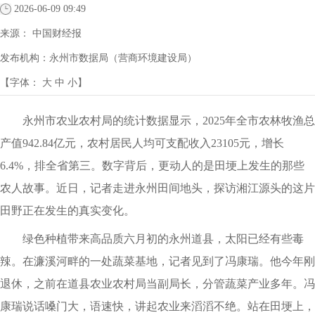
2026-06-09 09:49
来源：
中国财经报
发布机构：
永州市数据局（营商环境建设局）
【字体：
大
中
小
】
永州市农业农村局的统计数据显示，2025年全市农林牧渔总
产值942.84亿元，农村居民人均可支配收入23105元，增长
6.4%，排全省第三。数字背后，更动人的是田埂上发生的那些
农人故事。近日，记者走进永州田间地头，探访湘江源头的这片
田野正在发生的真实变化。
绿色种植带来高品质六月初的永州道县，太阳已经有些毒
辣。在濂溪河畔的一处蔬菜基地，记者见到了冯康瑞。他今年刚
退休，之前在道县农业农村局当副局长，分管蔬菜产业多年。冯
康瑞说话嗓门大，语速快，讲起农业来滔滔不绝。站在田埂上，