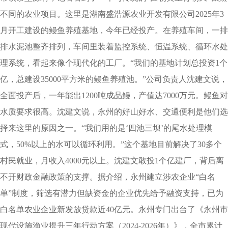
不同的农业项目。这里是湖南盛浩源农业开发有限公司2025年3
月开工建设的鳗鱼养殖基地，今年已经投产。在养殖车间，一排
排水泥池整齐排列，车间里装着监控系统、恒温系统、循环水处
理系统，看起来像个现代化的工厂。“我们的基地计划总投资1个
亿，总建设35000平方米的鳗鱼养殖池。”公司负责人沈建文说，
全面投产后，一年能出1200吨成品鳗，产值达7000万元。鳗鱼对
水质要求很高。沈建文说，永州的好山好水、交通便利是他们选
择来这里的原因之一。“我们用的是‘四池三坝’的尾水处理模
式，50%以上的水可以循环利用。”这个基地目前解决了30多个
村民就业，月收入4000元以上。沈建文敢投1个亿建厂，背后离
不开财政金融政策的支撑。据介绍，永州建立涉农企业“白名
单”制度，筛选有潜力但缺资金的企业优先给予融资支持，已为
白名单农业企业新发放贷款近40亿元。永州专门出台了《永州市
现代设施渔业提升三年行动方案（2024-2026年）》，全市累计