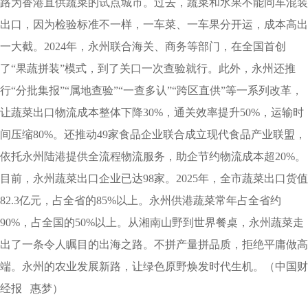
路为香港直供蔬菜的试点城市。过去，蔬菜和水果不能同车混装
出口，因为检验标准不一样，一车菜、一车果分开运，成本高出
一大截。2024年，永州联合海关、商务等部门，在全国首创
了“果蔬拼装”模式，到了关口一次查验就行。此外，永州还推
行“分批集报”“属地查验”“一查多认”“跨区直供”等一系列改革，
让蔬菜出口物流成本整体下降30%，通关效率提升50%，运输时
间压缩80%。还推动49家食品企业联合成立现代食品产业联盟，
依托永州陆港提供全流程物流服务，助企节约物流成本超20%。
目前，永州蔬菜出口企业已达98家。2025年，全市蔬菜出口货值
82.3亿元，占全省的85%以上。永州供港蔬菜常年占全省约
90%，占全国的50%以上。从湘南山野到世界餐桌，永州蔬菜走
出了一条令人瞩目的出海之路。不拼产量拼品质，拒绝平庸做高
端。永州的农业发展新路，让绿色原野焕发时代生机。（中国财
经报 惠梦）