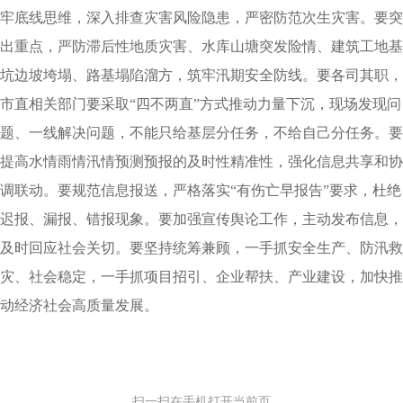
牢底线思维，深入排查灾害风险隐患，严密防范次生灾害。要突
出重点，严防滞后性地质灾害、水库山塘突发险情、建筑工地基
坑边坡垮塌、路基塌陷溜方，筑牢汛期安全防线。要各司其职，
市直相关部门要采取“四不两直”方式推动力量下沉，现场发现问
题、一线解决问题，不能只给基层分任务，不给自己分任务。要
提高水情雨情汛情预测预报的及时性精准性，强化信息共享和协
调联动。要规范信息报送，严格落实“有伤亡早报告”要求，杜绝
迟报、漏报、错报现象。要加强宣传舆论工作，主动发布信息，
及时回应社会关切。要坚持统筹兼顾，一手抓安全生产、防汛救
灾、社会稳定，一手抓项目招引、企业帮扶、产业建设，加快推
动经济社会高质量发展。
扫一扫在手机打开当前页