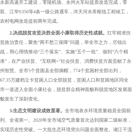
永新高速开工建设，零陵机场、永州火车站提质改造完成，零
双、江华S356等4条一级公路通车，涔天河水库枢纽工程竣工，
农村电网改造提前两年完成。
2.决战脱贫攻坚决胜全面小康取得历史性成就。
扛牢精准扶
贫政治责任，聚焦“两不愁三保障”问题，举全市之力，尽锐出
战，用心用情推动“三个落实”、实施“五个一批”、做到“六个精
准”，在产业扶贫、“互联网+”社会扶贫、消费扶贫方面贡献了永
州智慧。全市5个贫困县全部摘帽，774个贫困村全部出列，
67.35万建档立卡贫困人口全部脱贫，贫困人口和贫困地区同全
市一道进入全面小康社会，脱贫群众精神面貌和脱贫地区发展面
貌发生了深刻变化。
3.生态文明建设成效显著。
全市地表水环境质量稳居全国前
列、全省第一。2020年全市域空气质量首次达到国家二级标准，
实现历史性突破。一大批生态环境突出问题全面整改。湘江干流