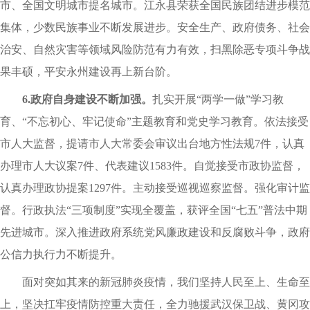
市、全国文明城市提名城市。江永县荣获全国民族团结进步模范
集体，少数民族事业不断发展进步。安全生产、政府债务、社会
治安、自然灾害等领域风险防范有力有效，扫黑除恶专项斗争战
果丰硕，平安永州建设再上新台阶。
6.政府自身建设不断加强。
扎实开展“两学一做”学习教
育、“不忘初心、牢记使命”主题教育和党史学习教育。依法接受
市人大监督，提请市人大常委会审议出台地方性法规7件，认真
办理市人大议案7件、代表建议1583件。自觉接受市政协监督，
认真办理政协提案1297件。主动接受巡视巡察监督。强化审计监
督。行政执法“三项制度”实现全覆盖，获评全国“七五”普法中期
先进城市。深入推进政府系统党风廉政建设和反腐败斗争，政府
公信力执行力不断提升。
面对突如其来的新冠肺炎疫情，我们坚持人民至上、生命至
上，坚决扛牢疫情防控重大责任，全力驰援武汉保卫战、黄冈攻