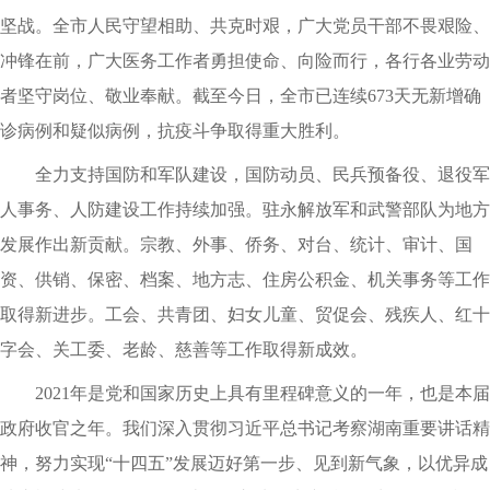
坚战。全市人民守望相助、共克时艰，广大党员干部不畏艰险、
冲锋在前，广大医务工作者勇担使命、向险而行，各行各业劳动
者坚守岗位、敬业奉献。截至今日，全市已连续673天无新增确
诊病例和疑似病例，抗疫斗争取得重大胜利。
全力支持国防和军队建设，国防动员、民兵预备役、退役军
人事务、人防建设工作持续加强。驻永解放军和武警部队为地方
发展作出新贡献。宗教、外事、侨务、对台、统计、审计、国
资、供销、保密、档案、地方志、住房公积金、机关事务等工作
取得新进步。工会、共青团、妇女儿童、贸促会、残疾人、红十
字会、关工委、老龄、慈善等工作取得新成效。
2021年是党和国家历史上具有里程碑意义的一年，也是本届
政府收官之年。我们深入贯彻习近平总书记考察湖南重要讲话精
神，努力实现“十四五”发展迈好第一步、见到新气象，以优异成