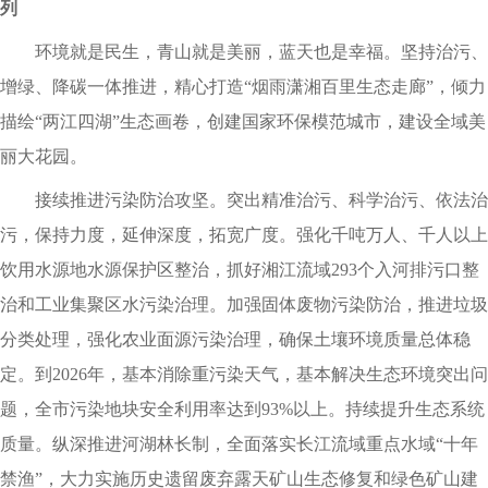
列
环境就是民生，青山就是美丽，蓝天也是幸福。坚持治污、
增绿、降碳一体推进，精心打造“烟雨潇湘百里生态走廊”，倾力
描绘“两江四湖”生态画卷，创建国家环保模范城市，建设全域美
丽大花园。
接续推进污染防治攻坚。突出精准治污、科学治污、依法治
污，保持力度，延伸深度，拓宽广度。强化千吨万人、千人以上
饮用水源地水源保护区整治，抓好湘江流域293个入河排污口整
治和工业集聚区水污染治理。加强固体废物污染防治，推进垃圾
分类处理，强化农业面源污染治理，确保土壤环境质量总体稳
定。到2026年，基本消除重污染天气，基本解决生态环境突出问
题，全市污染地块安全利用率达到93%以上。持续提升生态系统
质量。纵深推进河湖林长制，全面落实长江流域重点水域“十年
禁渔”，大力实施历史遗留废弃露天矿山生态修复和绿色矿山建