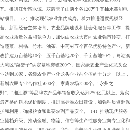
瓦。推进江华湾水源、双牌天子山两个各120万千瓦抽水蓄能电
站项目。（3）推动现代农业集优成势。着力推进适度规模经
营、新型经营主体培育、农业品牌建设和社会化服务等工作，提
高农业质量效益和竞争力，加快由农业大市向农业强市转变。打
造蔬菜、柑橘、竹木、油茶、中药材五个百亿优势特色产业。新
改扩建万亩基地10个、五千亩基地20个、千亩基地50个，粤港澳
大湾区“菜篮子”认定基地突破200个。国家级农业产业化龙头企
业达到10家，省级农业产业化龙头企业占全省的十分之一以上，
新增农民专业合作社5000个、家庭农场7500个。“永州之
野”、“湘江源”等品牌农产品年销售收入达到250亿元以上。落实
最严格的耕地保护制度，推进高标准农田建设，加强种质资源保
护和利用，确保粮食和重要农副产品安全。（4）推动现代服务
业提档升级。推动金融、物流、信息等生产性服务业向专业化和
价值链高端延伸，推动旅游、商贸、康养等生活性服务业向高品