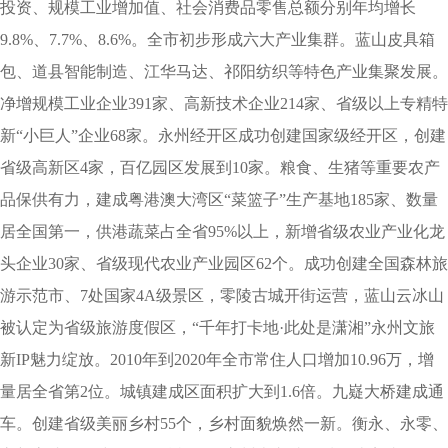
投资、规模工业增加值、社会消费品零售总额分别年均增长
9.8%、7.7%、8.6%。全市初步形成六大产业集群。蓝山皮具箱
包、道县智能制造、江华马达、祁阳纺织等特色产业集聚发展。
净增规模工业企业391家、高新技术企业214家、省级以上专精特
新“小巨人”企业68家。永州经开区成功创建国家级经开区，创建
省级高新区4家，百亿园区发展到10家。粮食、生猪等重要农产
品保供有力，建成粤港澳大湾区“菜篮子”生产基地185家、数量
居全国第一，供港蔬菜占全省95%以上，新增省级农业产业化龙
头企业30家、省级现代农业产业园区62个。成功创建全国森林旅
游示范市、7处国家4A级景区，零陵古城开街运营，蓝山云冰山
被认定为省级旅游度假区，“千年打卡地·此处是潇湘”永州文旅
新IP魅力绽放。2010年到2020年全市常住人口增加10.96万，增
量居全省第2位。城镇建成区面积扩大到1.6倍。九嶷大桥建成通
车。创建省级美丽乡村55个，乡村面貌焕然一新。衡永、永零、