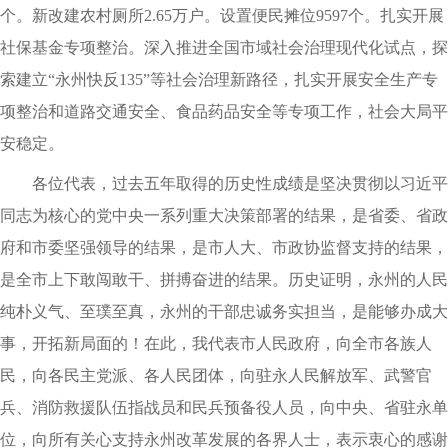
个。新改建农村厕所2.65万户。设置便民摊位9597个。扎实开展
社保基金专项整治。深入推进全国市域社会治理现代化试点，探
索建立“永州快反135”等社会治理新路径，扎实开展安全生产专
项整治和道路交通安全、食品药品安全等专项工作，社会大局平
安稳定。
各位代表，过去五年取得的历史性成绩是坚决贯彻以习近平
同志为核心的党中央一系列重大决策部署的结果，是省委、省政
府和市委坚强领导的结果，是市人大、市政协监督支持的结果，
是全市上下敢闯敢干、拼搏奋进的结果。历史证明，永州的人民
纯朴义气、至璞至真，永州的干部忠诚务实担当，是能够办成大
事，开拓新局面的！在此，我代表市人民政府，向全市各族人
民，向各民主党派、各人民团体，向驻永人民解放军、武警官
兵、消防救援队伍指战员和民兵预备役人员，向中央、省驻永单
位，向所有关心支持永州改革发展的各界人士，表示衷心的感谢