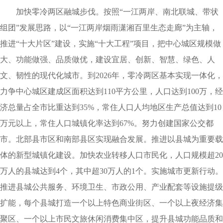
加快零冷两区融城步伐。按照“一江两岸、南北联城、带状
组团”发展思路，以“一江两岸烟雨潇湘百里生态走廊”为主轴，
推进“十大片区”建设，实施“十大工程”项目，把中心城区规模做
大、功能做强、品质做优，建设宜居、创新、智慧、绿色、人
文、韧性的现代化城市。到2026年，零冷两区基本实现一体化，
力争中心城区建成区面积达到110平方公里，人口达到100万，经
济总量占全市比重达到35%，常住人口人均地区生产总值达到10
万元以上，常住人口城镇化率达到67%。努力创建国家公交都
市。北部县市区和南部县区实现融合发展。推进以县城为重要载
体的新型城镇化建设。加快农业转移人口市民化，人口规模超20
万人的县城达到4个，其中超30万人的1个。实施城市更新行动。
推进县城公共服务、环境卫生、市政公用、产业配套等设施提级
扩能，每个县城打造一个以上特色商业街区、一个以上夜经济集
聚区、一个以上市民文旅休闲消费集中区，提升县城功能品质和