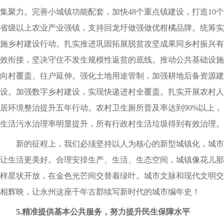
集聚力。完善小城镇功能配套，加快48个重点镇建设，打造10个
省级以上农业产业强镇，支持回龙圩做强做优柑橘品牌。统筹实
施乡村建设行动。扎实推进巩固拓展脱贫攻坚成果同乡村振兴有
效衔接，坚决守住不发生规模性返贫的底线。推动公共基础设施
向村覆盖、往户延伸。强化土地用途管制，加强耕地后备资源建
设。加强数字乡村建设，实现快递进村全覆盖。扎实开展农村人
居环境整治提升五年行动。农村卫生厕所普及率达到90%以上，
生活污水治理率明显提升，所有行政村生活垃圾得到有效治理。
新的征程上，我们必须坚持以人为核心的新型城镇化，城市
让生活更美好。合理安排生产、生活、生态空间，城镇像花儿那
样星状开放，在金色光芒间交替着绿叶。城市文脉和现代文明交
相辉映，让永州这座千年古郡续写新时代的城市编年史！
5.精准提供基本公共服务，努力提升民生保障水平