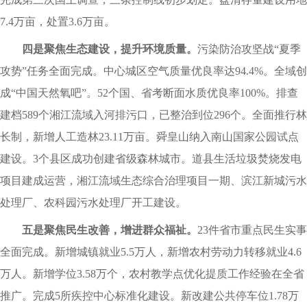
7.4万亩，处置3.6万亩。
四是聚焦生态建设，提升环境质量。
污染防治攻坚战“夏季
攻势”任务全面完成。中心城区空气质量优良率达94.4%。全域创
成“中国天然氧吧”。52个国、省考断面水质优良率100%。排查
建档589个湘江流域入河排污口，已整治到位296个。全面推行林
长制，新增人工造林23.11万亩。舜皇山纳入南山国家公园试点
建设。3个县区成功创建省级森林城市。道县生活垃圾焚烧发电
项目建成运营，湘江流域生态综合治理项目一期、滨江新城污水
处理厂、农科园污水处理厂开工建设。
五是聚焦民生改善，增进群众福祉。
23件省市重点民生实事
全面完成。新增城镇就业5.5万人，新增农村劳动力转移就业4.6
万人。新增学位3.58万个，农村教学点优化提质工作经验在全省
推广。完成5所疾控中心标准化建设。新改建公共停车位1.78万