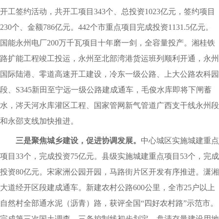
开工签约活动，共开工项目343个、总投资1023亿元，签约项目
230个、金额786亿元。442个市重点项目完成投资1131.5亿元。
国能永州电厂200万千瓦项目十年磨一剑，全容量投产。湘桂铁
路扩能工程竣工投运，永州至北部湾港货运班列顺利开通，永州
国际陆港、零道高速开工建设，冷东一级公路、上大公路农科园
段、S345新田至宁远一级公路建成通车，毛俊水库即将下闸蓄
水，涔天河水库灌区工程、国家管网新气管道广西支干线永州段
和永邵支线加快推进。
三是聚焦城乡建设，促进协调发展。
中心城区实施城建重点
项目33个，完成投资75亿元。县级实施城建重点项目53个，完成
投资80亿元。宋家洲公园开园，马路街片区开发有序推进。潇湘
大道经开区段建成通车。新建农村公路600公里，全市25户以上
自然村全部通水泥（沥青）路，获评全国“四好农村路”示范市。
完成第三次国土调查，三条控制线初步划定。盘清存量建设用地