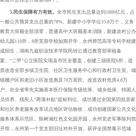
5.民生保障有力有效。
全市民生支出总量达到1880亿元，占
一般公共预算支出总量的78%。新建中小学学位35.8万个，义务
教育大班额全部清零，普通高中大班额基本消除，新建农村公办
幼儿园118所，8所芙蓉学校如期开学，永州师范高等专科学校建
成招生，湖南九嶷职业技术学院民转公通过教育部审核备
案。“二甲”公立医院实现县市区全覆盖，创建三级医院6所，提
质改造全部乡镇卫生院、社区卫生服务中心和行政村卫生室。城
镇棚户区和老旧小区改造惠及70万居民。改造农村危房4.8万
户。在全省率先实施基本医疗保险市级统筹。城乡低保、特困人
员供养、残疾人“两项补贴”提标到位。成功通过全国第四批居家
和社区养老服务改革试点地区评估验收，成功创建国家公共文化
服务体系示范区。陈树湘红色文化园开园，永州党史军事陈列馆
开馆，永州第一个党支部旧址对外开放。获评全国禁毒示范城