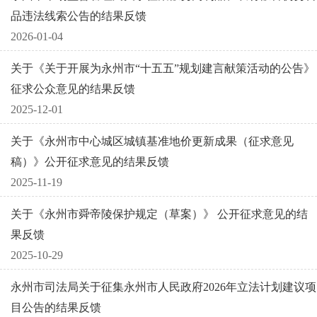
品违法线索公告的结果反馈
2026-01-04
关于《关于开展为永州市“十五五”规划建言献策活动的公告》
征求公众意见的结果反馈
2025-12-01
关于《永州市中心城区城镇基准地价更新成果（征求意见
稿）》公开征求意见的结果反馈
2025-11-19
关于《永州市舜帝陵保护规定（草案）》 公开征求意见的结
果反馈
2025-10-29
永州市司法局关于征集永州市人民政府2026年立法计划建议项
目公告的结果反馈