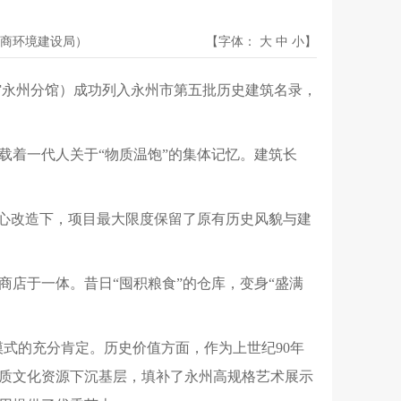
商环境建设局）
【字体：
大
中
小
】
术馆永州分馆）成功列入永州市第五批历史建筑名录，
载着一代人关于“物质温饱”的集体记忆。建筑长
的精心改造下，项目最大限度保留了原有历史风貌与建
商店于一体。昔日“囤积粮食”的仓库，变身“盛满
模式的充分肯定。历史价值方面，作为上世纪90年
质文化资源下沉基层，填补了永州高规格艺术展示