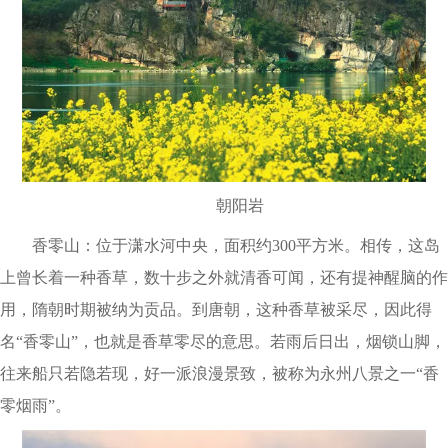
朝阳岩
香零山：位于潇水河中央，面积约300平方米。相传，这岛
上曾长着一种香草，数十步之外就清香可闻，还有提神醒脑的作
用，隋朝时期被纳为贡品。到唐朝，这种香草被采尽，因此得
名“香零山”，也就是香草零尽的意思。若雨后日出，烟锁山脚，
往来船只若隐若现，好一派浪漫景致，被称为永州八景之一“香
零烟雨”。