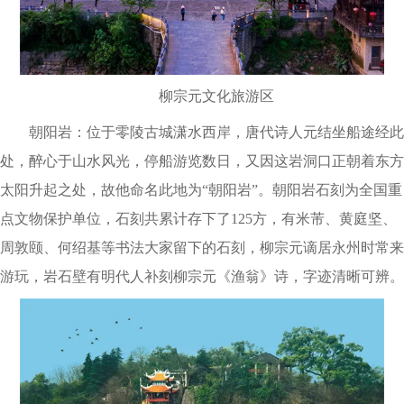
柳宗元文化旅游区
朝阳岩：位于零陵古城潇水西岸，唐代诗人元结坐船途经此
处，醉心于山水风光，停船游览数日，又因这岩洞口正朝着东方
太阳升起之处，故他命名此地为“朝阳岩”。朝阳岩石刻为全国重
点文物保护单位，石刻共累计存下了125方，有米芾、黄庭坚、
周敦颐、何绍基等书法大家留下的石刻，柳宗元谪居永州时常来
游玩，岩石壁有明代人补刻柳宗元《渔翁》诗，字迹清晰可辨。