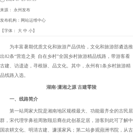
来源：
永州发布
发布机构：
网站运维中心
【字体：
大
中
小
】
为丰富暑期优质文化和旅游产品供给，文化和旅游部遴选推
出82条“营造之美 自在乡村”全国乡村旅游精品线路，带游客看
古建、访遗迹，寻根脉、品文化。其中，永州有1条乡村旅游精
品线路入选。
湖南·潇湘之源 古建零陵
一、线路简介
第一站周家大院是湘南地区规模最大、功能最齐全的古民居
群，宋代理学鼻祖周敦颐后裔在此创基定居，游客到此可了解中
国农耕文化、明清古建、濂溪家风；第二站参观蘋洲书院，从古