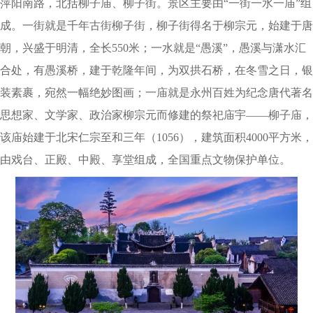
萍阳南路，北括柳子庙、柳子街。景区主要由“一街一水一庙”组
成。一街就是千年古街柳子街，柳子街得名于柳宗元，始建于唐
朝，兴盛于明清，全长550米；一水就是“愚溪”，愚溪与潇水汇
合处，有愚溪桥，建于乾隆年间，为双拱石桥，在冬雪之日，银
装素裹，宛然一幅绝妙图画；一庙就是永州百姓为纪念唐代著名
思想家、文学家、政治家柳宗元而修建的祭祀庙宇——柳子庙，
该庙始建于北宋仁宗至和三年（1056），建筑面积4000平方米，
由戏台、正殿、中殿、享堂组成，全国重点文物保护单位。