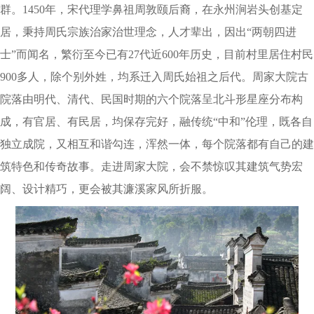
群。1450年，宋代理学鼻祖周敦颐后裔，在永州涧岩头创基定
居，秉持周氏宗族治家治世理念，人才辈出，因出“两朝四进
士”而闻名，繁衍至今已有27代近600年历史，目前村里居住村民
900多人，除个别外姓，均系迁入周氏始祖之后代。周家大院古
院落由明代、清代、民国时期的六个院落呈北斗形星座分布构
成，有官居、有民居，均保存完好，融传统“中和”伦理，既各自
独立成院，又相互和谐勾连，浑然一体，每个院落都有自己的建
筑特色和传奇故事。走进周家大院，会不禁惊叹其建筑气势宏
阔、设计精巧，更会被其濂溪家风所折服。