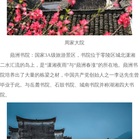
周家大院
蘋洲书院：国家3A级旅游景区，书院位于零陵区城北潇湘
二水汇流的岛上，是“潇湘夜雨”与“蘋洲春涨”的所在地。蘋洲书
院培养出了大量的栋梁之材，中国共产党创始人之一李达先生曾
毕业于此。与岳麓书院、石鼓书院、城南书院并称湖湘四大书
院。