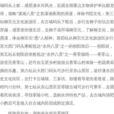
城码头上船，感受潇水河风光，近观全国重点文物保护单位廻龙
塔，领略“潇湘八景”之首潇湘夜雨的浪漫，体验书院文化；第三
站柳宗元文化旅游区，在古城码头下船后，步行去柳子街玩古装
穿越，感受老街慢生活，去柳子庙拜谒柳宗元，了解柳文化，游
愚溪，体会柳宗元“愚”人精神。第四站从柳宗元文化旅游区步行
至大西门码头乘船抵达“永州八景”之一的朝阳旭日——朝阳岩，
第五站从朝阳岩坐船抵达“永州八景”之一香零烟雨——香零山，
游览完香零山，还可在五星乡村旅游点香零山村体验一把蔬果采
摘的乐趣。第六站从大西门码头可步行至东山景区，途径潇水历
史文化街区，去打卡古城墙、三多坊、鼓楼巷等老街老巷道，路
程约15分钟。第七站从东山景区至零陵古城可步行可乘车，去观
看民俗表演，寻找零陵小吃，选购永州特色产品，去古城内清吧
小酌后可直接入住古城内民宿或附近酒店。
线路所在地：湖南省永州市零陵区