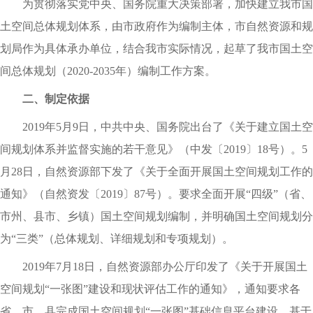
为贯彻落实党中央、国务院重大决策部署
，
加快建立我市国
土空间总体规划体系
，
由市政府作为编制主体
，
市自然资源和规
划局作为具体承办单位
，
结合我市实际情况
，
起草了我市国土空
间总体规划（
2020-2035年）编制工作方案
。
二、制定依据
2019年5月9日
，
中共中央、国务院出台了《关于建立国土空
间规划体系并监督实施的若干意见》（中发〔2019〕18号）
。
5
月28日
，
自然资源部下发了《关于全面开展国土空间规划工作的
通知》（自然资发〔2019〕87号）
。
要求全面开展“四级”（省、
市州、县市、乡镇）国土空间规划编制
，
并明确国土空间规划分
为“三类”（总体规划、详细规划和专项规划）
。
2019年7月18日
，
自然资源部办公厅印发了《关于开展国土
空间规划“一张图”建设和现状评估工作的通知》
，
通知要求各
省、市、县完成国土空间规划“一张图”基础信息平台建设
，
基于