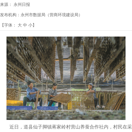
来源：
永州日报
发布机构：
永州市数据局（营商环境建设局）
【字体：
大
中
小
】
近日，道县仙子脚镇蒋家岭村营山养蚕合作社内，村民在采