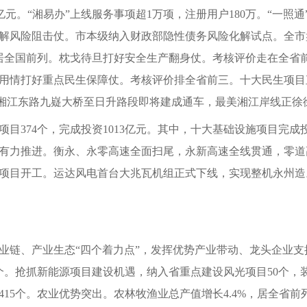
3亿元。“湘易办”上线服务事项超1万项，注册用户180万。“一照
风险阻击仗。市本级纳入财政部隐性债务风险化解试点。全市盘活
居全国前列。枕戈待旦打好安全生产翻身仗。考核评价走在全省
用情打好重点民生保障仗。考核评价排全省前三。十大民生项目
。湘江东路九嶷大桥至日升路段即将建成通车，最美湘江岸线正徐
项目374个，完成投资1013亿元。其中，十大基础设施项目完成
工作有力推进。衡永、永零高速全面扫尾，永新高速全线贯通，零
项目开工。运达风电首台大兆瓦机组正式下线，实现整机永州造。
业链、产业生态“四个着力点”，发挥优势产业带动、龙头企业
个。抢抓新能源项目建设机遇，纳入省重点建设风光项目50个，装
415个。农业优势突出。农林牧渔业总产值增长4.4%，居全省前