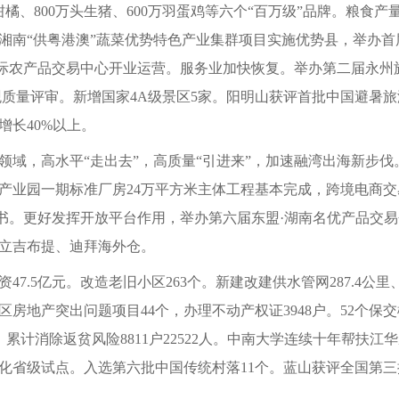
万亩柑橘、800万头生猪、600万羽蛋鸡等六个“百万级”品牌。粮
湘南“供粤港澳”蔬菜优势特色产业集群项目实施优势县，举办
衡国际农产品交易中心开业运营。服务业加快恢复。举办第二届永
观质量评审。新增国家4A级景区5家。阳明山获评首批中国避暑
增长40%以上。
域，高水平“走出去”，高质量“引进来”，加速融湾出海新步伐。引
居产业园一期标准厂房24万平方米主体工程基本完成，跨境电商
证书。更好发挥开放平台作用，举办第六届东盟·湖南名优产品交
立吉布提、迪拜海外仓。
47.5亿元。改造老旧小区263个。新建改建供水管网287.4公里
地产突出问题项目44个，办理不动产权证3948户。52个保交
。累计消除返贫风险8811户22522人。中南大学连续十年帮
化省级试点。入选第六批中国传统村落11个。蓝山获评全国第三