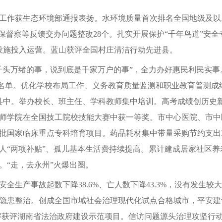
工作获生态环境部通报表扬。水环境质量首次排名全国地级及以
保督察等反馈交办问题整改28个。扎实开展保护“千年鸟道”安全
理设施投入运营。蓝山获评全国村庄清洁行动先进县。
千头万绪的事，说到底是千家万户的事”，全力办好惠民利民实事。
建名单。优化学校布局工作、义务教育质量监测和职业教育普测成
弱县中。举办校长、班主任、学科教师集中培训。高考成绩创历史
师学院在全国技工院校技能大赛中获一等奖。市中心医院、市中
批国家临床重点专科培育项目。药品耗材集中带量采购节约支出3
“两项补贴”、孤儿基本生活费持续提高。累计建成居家社区养老
。“走，去永州”火爆出圈。
安全生产事故起数下降38.6%、亡人数下降43.3%，没有发
隐患整治。创成全国市域社会治理现代化试点合格城市，平安建设
调解获评湖南省法治政府建设示范项目。信访问题源头治理攻坚行