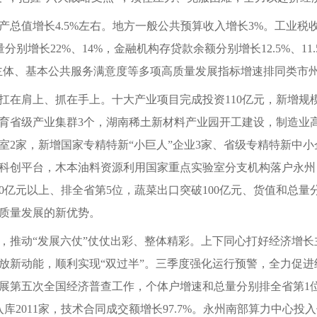
产总值增长4.5%左右。地方一般公共预算收入增长3%。工业税收
分别增长22%、14%，金融机构存贷款余额分别增长12.5%、1
营主体、基本公共服务满意度等多项高质量发展指标增速排同类市
扛在肩上、抓在手上。十大产业项目完成投资110亿元，新增规模
，培育省级产业集群3个，湖南稀土新材料产业园开工建设，制造
室2家，新增国家专精特新“小巨人”企业3家、省级专精特新中小
科创平台，木本油料资源利用国家重点实验室分支机构落户永州，
0亿元以上、排全省第5位，蔬菜出口突破100亿元、货值和总量
高质量发展的新优势。
，推动“发展六仗”仗仗出彩、整体精彩。上下同心打好经济增
放新动能，顺利实现“双过半”。三季度强化运行预警，全力促
展第五次全国经济普查工作，个体户增速和总量分别排全省第1
入库2011家，技术合同成交额增长97.7%。永州南部算力中