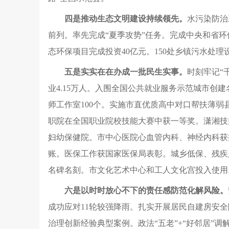
四是推动生态文明建设持续领先。
水污染防治
前列。率先完成“夏季攻势”任务。完成中央和省环
态环保项目完成投资40亿元。150处乡镇污水处
五是实实在在办成一批民生实事。
时刻牢记“
业4.15万人。入围全国公共就业服务示范城市创
师工作室100个。实施市直优质高中对口帮扶薄
职院在全国职业院校技能大赛中获一等奖。潇湘技
妇幼保健院。市中心医院心血管内科、神经内科获
账。医保工作获国家医保局表彰。城乡低保、残疾人
名碑名刻。市文化艺术中心和工人文化宫投入使用
六是以时时放心不下的责任感防范化解风险。
成功应对11轮较强降雨。扎实开展居民自建房安全
治理创新经验典型案例。政法“五老”+“好邻居”