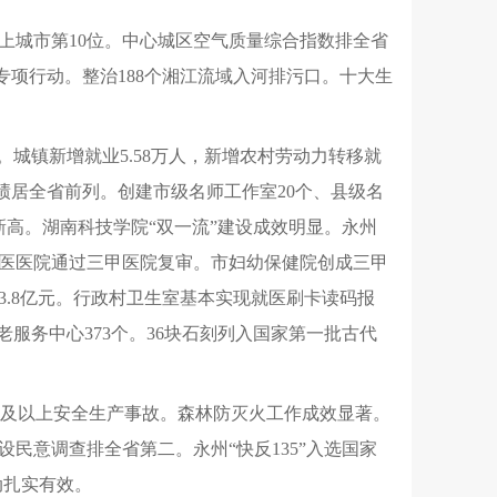
上城市第10位。中心城区空气质量综合指数排全省
专项行动。整治188个湘江流域入河排污口。十大生
城镇新增就业5.58万人，新增农村劳动力转移就
绩居全省前列。创建市级名师工作室20个、县级名
新高。湖南科技学院“双一流”建设成效明显。永州
医医院通过三甲医院复审。市妇幼保健院创成三甲
.8亿元。行政村卫生室基本实现就医刷卡读码报
服务中心373个。36块石刻列入国家第一批古代
生较大及以上安全生产事故。森林防灭火工作成效显著。
民意调查排全省第二。永州“快反135”入选国家
动扎实有效。