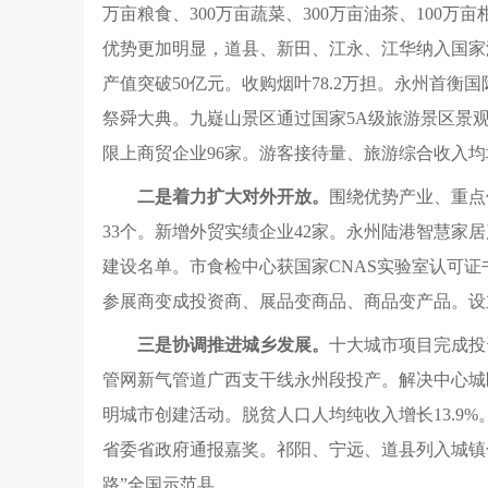
万亩粮食、300万亩蔬菜、300万亩油茶、100
优势更加明显，道县、新田、江永、江华纳入国家
产值突破50亿元。收购烟叶78.2万担。永州首
祭舜大典。九嶷山景区通过国家5A级旅游景区景
限上商贸企业96家。游客接待量、旅游综合收入均
二是着力扩大对外开放。
围绕优势产业、重点领
33个。新增外贸实绩企业42家。永州陆港智慧家
建设名单。市食检中心获国家CNAS实验室认可
参展商变成投资商、展品变商品、商品变产品。设
三是协调推进城乡发展。
十大城市项目完成投资
管网新气管道广西支干线永州段投产。解决中心城区房
明城市创建活动。脱贫人口人均纯收入增长13.9%
省委省政府通报嘉奖。祁阳、宁远、道县列入城镇
路”全国示范县。