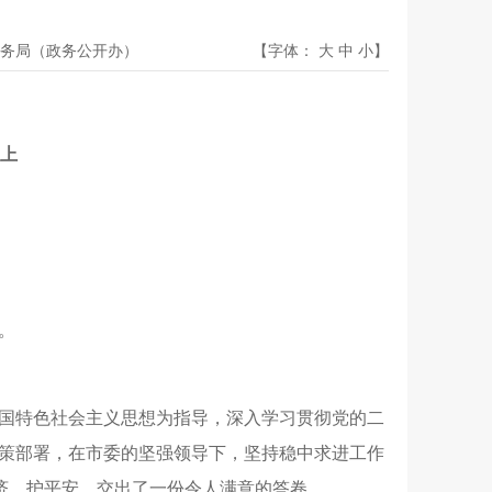
务局（政务公开办）
【字体：
大
中
小
】
上
。
国特色社会主义思想为指导，深入学习贯彻党的二
策部署，在市委的坚强领导下，坚持稳中求进工作
经济、护平安，交出了一份令人满意的答卷。