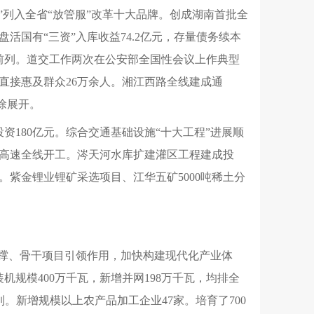
通”列入全省“放管服”改革十大品牌。创成湖南首批全
国有“三资”入库收益74.2亿元，存量债务续本
前列。道交工作两次在公安部全国性会议上作典型
直接惠及群众26万余人。湘江西路全线建成通
徐展开。
投资180亿元。综合交通基础设施“十大工程”进展顺
道高速全线开工。涔天河水库扩建灌区工程建成投
紫金锂业锂矿采选项目、江华五矿5000吨稀土分
支撑、骨干项目引领作用，加快构建现代化产业体
机规模400万千瓦，新增并网198万千瓦，均排全
列。新增规模以上农产品加工企业47家。培育了700