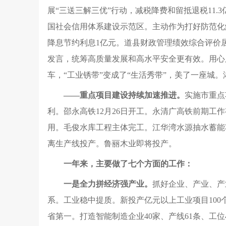
展“三送三解三优”行动，减税降费和留抵退税11.
国社会信用体系建设示范区。主动作为打好防范化解
降息节约利息1亿元。道县财政管理绩效综合评价
发言，统筹高质量发展和高水平安全更有效。用心
车，“工业锈带”变成了“生活秀带”，美了一座城
——重点项目建设持续加速推进。
实施市重点
利。邵永高铁12月26日开工。永清广高铁前期
用。毛俊水库工程主体完工。江华湾水源抽水蓄能
离生产线投产。鲁丽木业即将投产。
一年来，主要做了七个方面的工作：
一是全力拼经济强产业。
抓好企业、产业、产
系。工业稳中提质。新投产亿元以上工业项目100
省第一。打造智能制造企业40家、产线61条、工位