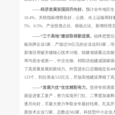
——经济发展实现回升向好。
预计全年地区生
10.4%。关联指标增势良好，公路、水上运输周转量
5%、6.5%。产业投资占比、税收占比、新增经
——“三个高地”建设取得新进展。
始终把责任
板挂牌企业2家，产值过50亿元的企业达到3家
新项目突破关键核心技术10项、组建省级重点实验
率均居全省第一，中古生物、祁阳浯创建成国家级
了高质量发展的新动力。外贸进出口总额稳定在40
123个、到位资金532亿元，开放高地建设厚植了
——“发展六仗”仗仗精彩有力。
坚持专班调度
面促进复工复产，努力实现开门红。二季度加速释
逐月向好，尽最大努力争取全年最好结果。扎实开
新技术企业72家、总数达582家。科技型中小企业