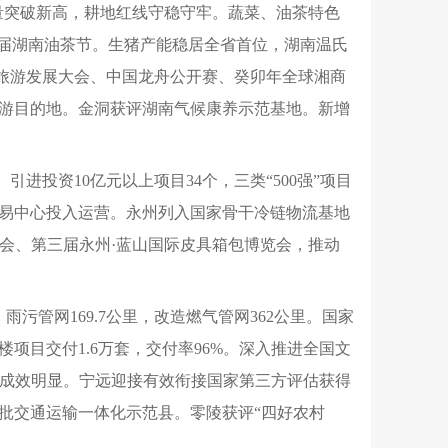
食产量突破新高，耕地红线守稳守牢。蔬菜、油茶特色
首届湖南油茶节。生猪产能稳居全省首位，湖南温氏
州旅游发展大会、中国龙舟公开赛、癸卯年全球湘商
旅游目的地。金洞获评湖南气候康养示范基地。新增
进投资10亿元以上项目34个，三类“500强”项目
交易中心投入运营。永州列入国家骨干冷链物流基地
易会、第三届永州·蓝山国际皮具箱包博览会，推动
、雨污管网169.7公里，改造燃气管网362公里。国家
楼项目交付1.6万套，交付率96%。深入推进全国文
扶江华成效明显。宁远迎接有效衔接国家第三方评估获得
批交通运输一体化示范县。零陵获评“四好农村