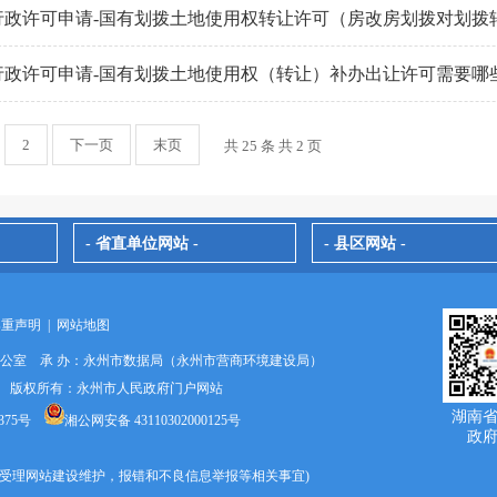
行政许可申请-国有划拨土地使用权转让许可（房改房划拨对划拨
行政许可申请-国有划拨土地使用权（转让）补办出让许可需要哪
2
下一页
末页
共 25 条 共 2 页
- 省直单位网站 -
- 县区网站 -
郑重声明
|
网站地图
办公室 承 办：永州市数据局（永州市营商环境建设局）
024 版权所有：永州市人民政府门户网站
湖南
375号
湘公网安备 43110302000125号
政
9670(受理网站建设维护，报错和不良信息举报等相关事宜)